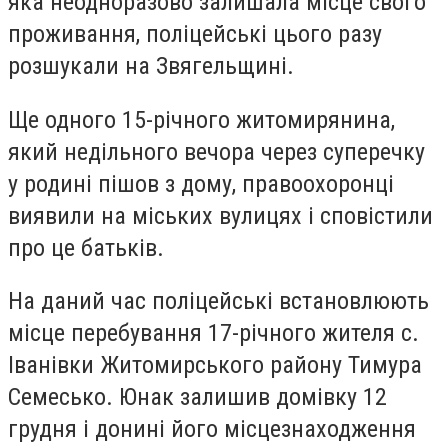
яка неодноразово залишала місце свого
проживання, поліцейські цього разу
розшукали на Звягельщині.
Ще одного 15-річного житомирянина,
який недільного вечора через суперечку
у родині пішов з дому, правоохоронці
виявили на міських вулицях і сповістили
про це батьків.
На даний час поліцейські встановлюють
місце перебування 17-річного жителя с.
Іванівки Житомирського району Тимура
Семесько. Юнак залишив домівку 12
грудня і донині його місцезнаходження