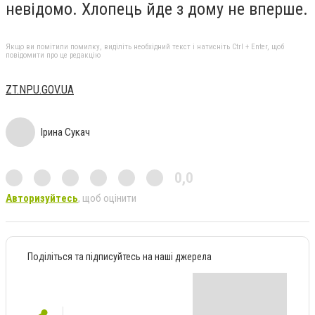
невідомо. Хлопець йде з дому не вперше.
Якщо ви помітили помилку, виділіть необхідний текст і натисніть Ctrl + Enter, щоб
повідомити про це редакцію
ZT.NPU.GOV.UA
Ірина Сукач
0,0
Авторизуйтесь
, щоб оцінити
Поділіться та підписуйтесь на наші джерела