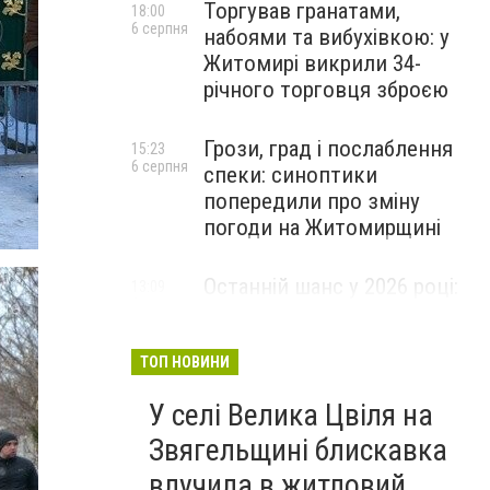
Торгував гранатами,
18:00
6 серпня
набоями та вибухівкою: у
Житомирі викрили 34-
річного торговця зброєю
Грози, град і послаблення
15:23
6 серпня
спеки: синоптики
попередили про зміну
погоди на Житомирщині
Останній шанс у 2026 році:
13:09
6 серпня
оголошено набір на
безплатний курс для
майбутніх водійок автобусів
ТОП НОВИНИ
У селі Велика Цвіля на
Звягельщині блискавка
влучила в житловий