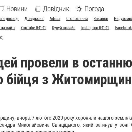
Новини
Довідник
Погода
а відповіді
Довідкова
Афіша
Оголошення
Вакансії
Нерухоміс
на сайті
YouTube 04141
Купуй онлайн
Instagram 04141
Facebook
ТО)
дей провели в останню
о бійця з Житомирщин
щину, вчора, 7 лютого 2020 року хоронили нашого земляка 
андра Миколайовича Свінціцького, який загинув у зоні
скрізне кульове поранення голови.