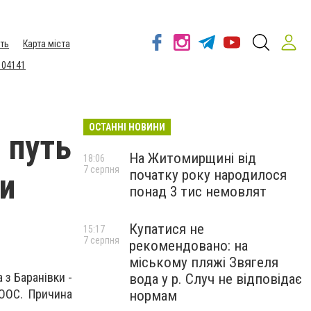
ть
Карта міста
 04141
ОСТАННІ НОВИНИ
 путь
На Житомирщині від
18:06
7 серпня
початку року народилося
и
понад 3 тис немовлят
Купатися не
15:17
7 серпня
рекомендовано: на
міському пляжі Звягеля
з Баранівки -
вода у р. Случ не відповідає
 ООС. Причина
нормам