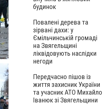
будинок
Повалені дерева та
зірвані дахи: у
Ємільчинській громаді
на Звягельщині
ліквідовують наслідки
негоди
Передчасно пішов із
життя захисник України
та учасник АТО Михайло
Іванюк зі Звягельщини