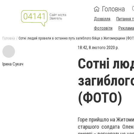
Головна
Дозвілля
Питання т
Фотозвіти
Реклама 
Головна
Сотні людей провели в останню путь загиблого бійця з Житомирщини (ФО
18:42, 8 лютого 2020 р.
Сотні лю
Ірина Сукач
загиблог
(ФОТО)
Горе прийшло на Житомир
старшого солдата Олекс
смерті – вогнепальне на