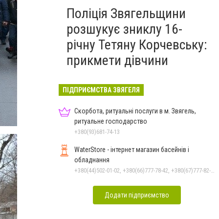
Поліція Звягельщини
розшукує зниклу 16-
річну Тетяну Корчевську:
прикмети дівчини
ПІДПРИЄМСТВА ЗВЯГЕЛЯ
Скорбота, ритуальні послуги в м. Звягель,
ритуальне господарство
+380(93)681-74-13
WaterStore - інтернет магазин басейнів і
обладнання
+380(44)502-01-02, +380(66)777-78-42, +380(67)777-82-19, +380(67)890-80-80, +380(73)890-80-80, +380(44)502-01-03
Додати підприємство