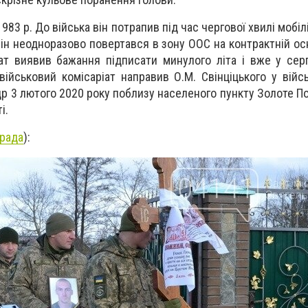
83 р. До війська він потрапив під час чергової хвилі мобіліз
ін неодноразово повертався в зону ООС на контрактній осн
ат виявив бажання підпис
ати минулого літа і вже у сер
військовий комісаріат направив О.М. Свінціцького у війс
р 3 лютого 2020 року поблизу населеного пункту Золоте П
і.
крада
):