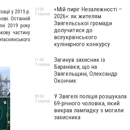
«Мій пиріг Незалежності –
13:00
ації у 2015 р.
7 серпня
2026»: як жителям
ові. Останній
Звягельської громади
пні 2019 року
долучитися до
ькову частину
всеукраїнського
опаснянського
кулінарного конкурсу
Загинув захисник із
11:00
7 серпня
Баранівки, що на
Звягельщині, Олександр
Окончик
У Звягелі поліція розшукала
09:00
7 серпня
69-річного чоловіка, який
викрав лампадку з могили
захисника