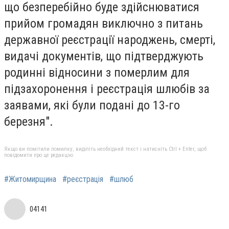
що безперебійно буде здійснюватися
прийом громадян виключно з питань
державної реєстрації народжень, смерті,
видачі документів, що підтверджують
родинні відносини з померлим для
підзахоронення і реєстрація шлюбів за
заявами, які були подані до 13-го
березня".
Якщо ви помітили помилку, виділіть необхідний текст і натисніть Ctrl + Enter, щоб
повідомити про це редакцію
#Житомирщина
#реєстрація
#шлюб
04141