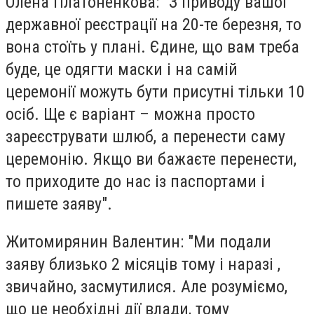
Олена Платоненкова: "З приводу вашої
державної реєстрації на 20-те березня, то
вона стоїть у плані. Єдине, що вам треба
буде, це одягти маски і на самій
церемонії можуть бути присутні тільки 10
осіб. Ще є варіант – можна просто
зареєструвати шлюб, а перенести саму
церемонію. Якщо ви бажаєте перенести,
то приходите до нас із паспортами і
пишете заяву".
Житомирянин Валентин: "Ми подали
заяву близько 2 місяців тому і наразі ,
звичайно, засмутилися. Але розуміємо,
що це необхідні дії влади, тому