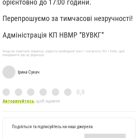
орієнтовно до 17:00 години.
Перепрошуємо за тимчасові незручності!
Адміністрація КП НВМР "ВУВКГ"
Якщо ви помітили помилку, виділіть необхідний текст і натисніть Ctrl + Enter, щоб
повідомити про це редакцію
Ірина Сукач
0,0
Авторизуйтесь
, щоб оцінити
Поділіться та підписуйтесь на наші джерела