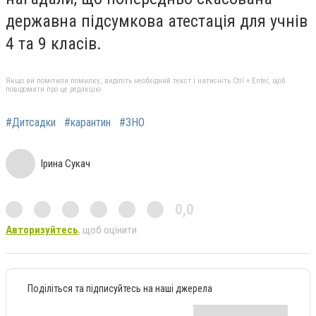
державна підсумкова атестація для учнів
4 та 9 класів.
Якщо ви помітили помилку, виділіть необхідний текст і натисніть Ctrl + Enter, щоб
повідомити про це редакцію
#Дитсадки
#карантин
#ЗНО
Ірина Сукач
0,0
Авторизуйтесь
, щоб оцінити
Поділіться та підписуйтесь на наші джерела