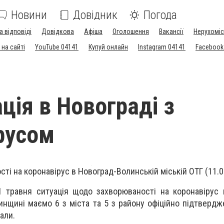
Новини
Довідник
Погода
а відповіді
Довідкова
Афіша
Оголошення
Вакансії
Нерухоміс
на сайті
YouTube 04141
Купуй онлайн
Instagram 04141
Facebook
ція в Новограді з
русом
ті на коронавірус в Новоград-Волинській міській ОТГ (11.0
1 травня ситуація щодо захворюваності на коронавірус 
инщині маємо 6 з міста та 5 з району офіційно підтвердж
али.