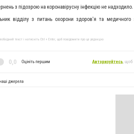
рнень з підозрою на коронавірусну інфекцію не надходило.
ьник відділу з питань охорони здоров'я та медичного 
бхідний текст і натисніть Ctrl + Enter, щоб повідомити про це редакцію
0,0
Оцініть першим
Авторизуйтесь
, щоб
 наші джерела