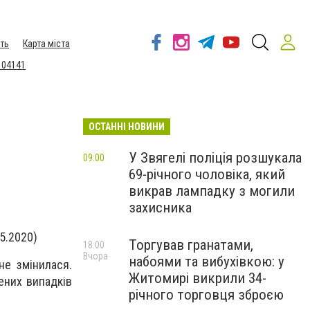
ть
Карта міста
 04141
ОСТАННІ НОВИНИ
У Звягелі поліція розшукала
09:00
69-річного чоловіка, який
викрав лампадку з могили
захисника
5.2020)
Торгував гранатами,
18:00
Вчора
набоями та вибухівкою: у
не змінилася.
Житомирі викрили 34-
ених випадків
річного торговця зброєю