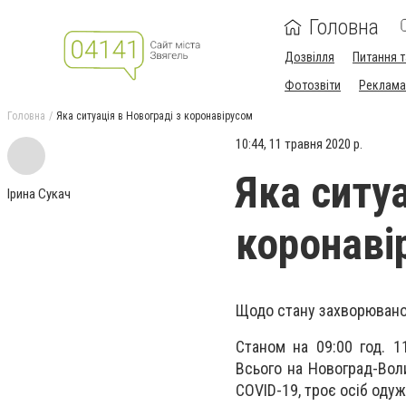
Головна
Дозвілля
Питання т
Фотозвіти
Реклама 
Головна
Яка ситуація в Новограді з коронавірусом
10:44, 11 травня 2020 р.
Яка ситуа
Ірина Сукач
коронаві
Щодо стану захворюванос
Станом на 09:00 год. 1
Всього на Новоград-Вол
COVID-19, троє осіб одуж