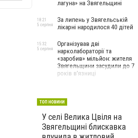
лагуна» на Звягельщині
За липень у Звягельській
18:21
5 серпня
лікарні народилося 40 дітей
Організував дві
15:32
5 серпня
нарколабораторії та
«заробив» мільйон: жителя
Звягельщини засудили до 7
років в'язниці
ТОП НОВИНИ
У селі Велика Цвіля на
Звягельщині блискавка
влучила в житловий