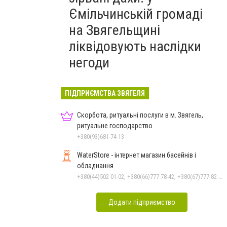
Ємільчинській громаді
на Звягельщині
ліквідовують наслідки
негоди
ПІДПРИЄМСТВА ЗВЯГЕЛЯ
Скорбота, ритуальні послуги в м. Звягель,
ритуальне господарство
+380(93)681-74-13
WaterStore - інтернет магазин басейнів і
обладнання
+380(44)502-01-02, +380(66)777-78-42, +380(67)777-82-19, +380(67)890-80-80, +380(73)890-80-80, +380(44)502-01-03
Додати підприємство