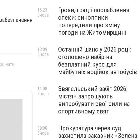
Грози, град і послаблення
15:23
Вчора
спеки: синоптики
забезпечення
попередили про зміну
погоди на Житомирщині
Останній шанс у 2026 році:
13:09
Вчора
оголошено набір на
безплатний курс для
 оцінити
майбутніх водійок автобусів
Звягельський забіг-2026:
11:08
Вчора
містян запрошують
випробувати свої сили на
спортивному святі
Прокуратура через суд
09:00
Вчора
захистила заказник «Зелена