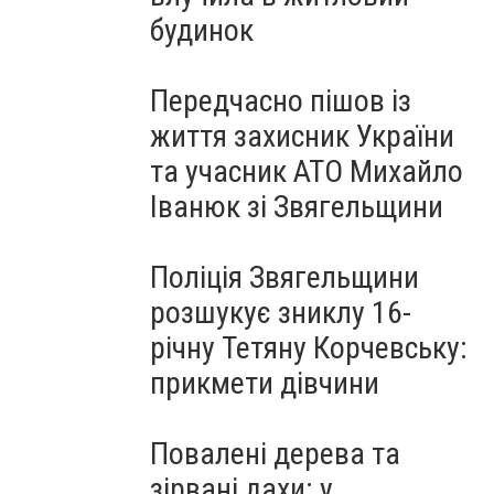
будинок
Передчасно пішов із
життя захисник України
та учасник АТО Михайло
Іванюк зі Звягельщини
Поліція Звягельщини
розшукує зниклу 16-
річну Тетяну Корчевську:
прикмети дівчини
Повалені дерева та
зірвані дахи: у