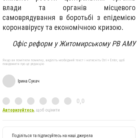
влади та органів місцевого
самоврядування в боротьбі з епідемією
коронавірусу та економічною кризою.
Офіс реформ у Житомирському РВ АМУ
Якщо ви помітили помилку, виділіть необхідний текст і натисніть Ctrl + Enter, щоб
повідомити про це редакцію
Ірина Сукач
0,0
Авторизуйтесь
, щоб оцінити
Поділіться та підписуйтесь на наші джерела