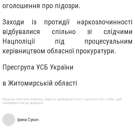
оголошення про підозри.
Заходи із протидії наркозлочинності
відбувалися спільно зі слідчими
Нацполіції під процесуальним
керівництвом обласної прокуратури.
Пресгрупа УСБ України
в Житомирській області
Якщо ви помітили помилку, виділіть необхідний текст і натисніть Ctrl + Enter, щоб
повідомити про це редакцію
Ірина Сукач