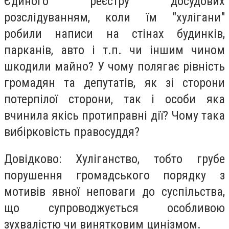
Єдиного реєстру досудових
розслідуванням, коли їм "хулігани"
робили написи на стінах будинків,
парканів, авто і т.п. чи іншим чином
шкодили майно? У чому полягає рівність
громадян та депутатів, як зі сторони
потерпілої сторони, так і особи яка
вчинила якісь протиправні дії? Чому така
вибірковість правосуддя?
Довідково: Хуліганство, тобто грубе
порушення громадського порядку з
мотивів явної неповаги до суспільства,
що супроводжується особливою
зухвалістю чи винятковим цинізмом.