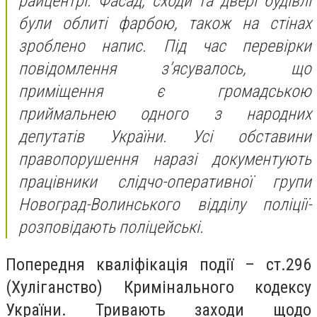
райцентрі. Фасад, сходи та двері будівлі
були облиті фарбою, також на стінах
зроблено напис. Під час перевірки
повідомлення з’ясувалось, що
приміщення є громадською
приймальнею одного з народних
депутатів України. Усі обставини
правопорушення наразі документують
працівники слідчо-оперативної групи
Новоград-Волинського відділу поліції-
розповідають поліцейські.
Попередня кваліфікація події – ст.296
(Хуліганство) Кримінального кодексу
України. Тривають заходи щодо