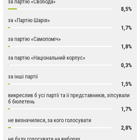
за партію «Свобода»
8,5%
за «Партію Шарія»
1,7%
за партію «Самопоміч»
1,8%
за партію «Національний корпус»
0,3%
за інші партії
1,5%
викреслив б усі партії та її представників, зіпсували
б бюлетень
1,7%
не визначилися, за кого голосувати
2,8%
не буду голосувати на виборах