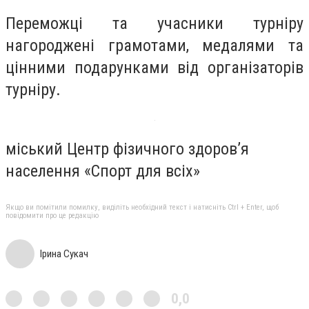
Переможці та учасники турніру
нагороджені грамотами, медалями та
цінними подарунками від організаторів
турніру.
міський Центр фізичного здоров’я
населення «Спорт для всіх»
Якщо ви помітили помилку, виділіть необхідний текст і натисніть Ctrl + Enter, щоб
повідомити про це редакцію
Ірина Сукач
0,0