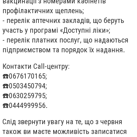
вакцинації з номерами кабінетів
профілактичних щеплень;
- перелік аптечних закладів, що беруть
участь у програмі «Доступні ліки»;
- перелік платних послуг, що надаються
підприємством та порядок їх надання.
Контакти Call-центру:
☎️
0676170165;
☎️
0503450794;
☎️
0630259795;
☎️
0444999956.
Слід звернути увагу на те, що з червня
також ви маєте можливість записатися