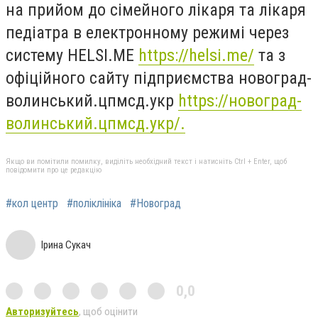
на прийом до сімейного лікаря та лікаря
педіатра в електронному режимі через
систему HELSI.ME
https://helsi.me/
та з
офіційного сайту підприємства новоград-
волинський.цпмсд.укр
https://новоград-
волинський.цпмсд.укр/.
Якщо ви помітили помилку, виділіть необхідний текст і натисніть Ctrl + Enter, щоб
повідомити про це редакцію
#кол центр
#поліклініка
#Новоград
Ірина Сукач
0,0
Авторизуйтесь
, щоб оцінити