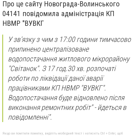
Про це сайту Новограда-Волинського
04141 повідомила адміністрація КП
НВМР "ВУВКГ
У зв'язку з чим з 17:00 години тимчасово
припинено централізоване
водопостачання житлового мікрорайону
"Світанок". З 17 год.30 хв. розпочаті
роботи по ліквідації даної аварії
працівниками КП НВМР "ВУВКГ".
Водопостачання буде відновлено після
виконання ремонтних робіт" - йдеться в
повідомленні".
Якщо ви помітили помилку, виділіть необхідний текст і натисніть Ctrl + Enter, щоб