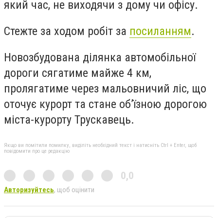
який час, не виходячи з дому чи офісу.
Стежте за ходом робіт за
посиланням
.
Новозбудована ділянка автомобільної
дороги сягатиме майже 4 км,
пролягатиме через мальовничий ліс, що
оточує курорт та стане об’їзною дорогою
міста-курорту Трускавець.
Якщо ви помітили помилку, виділіть необхідний текст і натисніть Ctrl + Enter, щоб
повідомити про це редакцію
0,0
Авторизуйтесь
, щоб оцінити