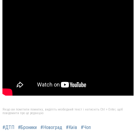
Якщо ви помітили помилку, виділіть необхідний текст і натисніть Ctrl + Enter, щоб
повідомити про це редакцію
#ДТП
#Броники
#Новоград
#Київ
#Чоп