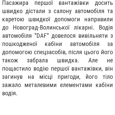
Пасажира першої вантажівки досить
швидко дістали з салону автомобіля та
каретою швидкої допомоги направили
до Новоград-Волинської лікарні. Водія
автомобіля "DAF" довелося вивільняти з
пошкодженої кабіни автомобіля за
допомогою спецзасобів, після цього його
також забрала швидка. Але не
пощастило водію першої вантажівки, він
загинув на місці пригоди, його тіло
зажало металевими елементами кабіни
водія.