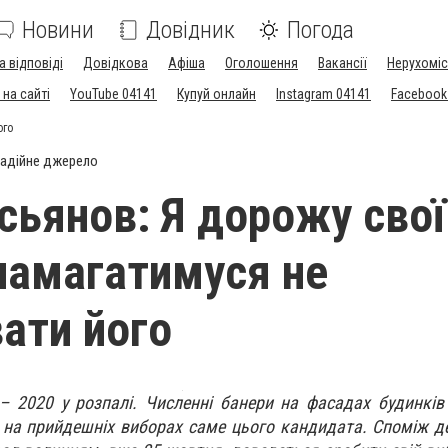
Новини
Довідник
Погода
а відповіді
Довідкова
Афіша
Оголошення
Вакансії
Нерухоміс
на сайті
YouTube 04141
Купуй онлайн
Instagram 04141
Facebook
ого
адійне джерело
сьянов: Я дорожу сво
 намагатимуся не
ати його
– 2020 у розпалі. Численні банери на фасадах будинків 
на прийдешніх виборах саме цього кандидата. Споміж де