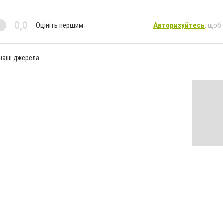
0,0
Оцініть першим
Авторизуйтесь
, щоб
 наші джерела