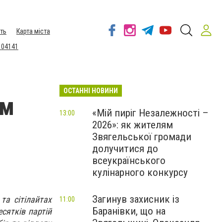
ть
Карта міста
 04141
ОСТАННІ НОВИНИ
їм
«Мій пиріг Незалежності –
13:00
2026»: як жителям
Звягельської громади
долучитися до
всеукраїнського
кулінарного конкурсу
Загинув захисник із
та сітілайтах
11:00
Баранівки, що на
сятків партій