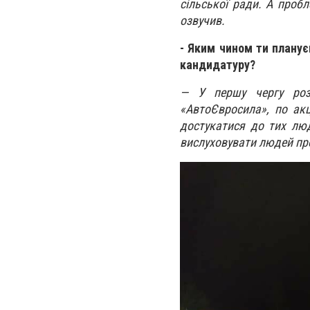
сільської ради. А пробл
озвучив.
- Яким чином ти плану
кандидатуру?
— У першу чергу роз
«АвтоЄвросила», по акц
достукатися до тих люд
вислуховувати людей про 