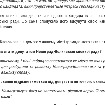
ад-волинцям, вже 25 жовтня, доведеться зробити свій виб
го кандидата, який представлятиме інтереси громади насту
om.ua вирішила дізнатися в одного з кандидатів на поса
ської ради, що саме спонукало його висунути свою кан
ішення.
 Касьянова – відомого у нашому місті громадського активіс
ив стати депутатом Новоград-Волинської міської ради?
линському, і мені набридло спостерігати як місто на очах
 для розбудови та розвитку Новограда-Волинського та ус
ю важливу справу.
сьянов відрізнятиметься від депутатів поточного склик
. Намагатимуся його не заплямувати різними корупційни
грами".