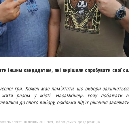
ти іншим кандидатам, які вирішили спробувати свої си
 чесної гри. Кожен має пам’ятати, що вибори закінчаться
 жити разом у місті. Насамкінець хочу побажати 
авилися до свого вибору, оскільки від їх рішення залежат
бхідний текст і натисніть Ctrl + Enter, щоб повідомити про це редакцію