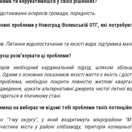
якими ти керуватимешся у своїх рішеннях?
відстоюванні інтересів громади, порядність.
новні проблеми у Новоград-Волинській ОТГ, які потребую
ів. Питання водопостачання та якості води, підтримка мало
уєш розв'язувати ці проблеми?
арів необхідний кардинальний підхід, шляхом збіль
 Одним з основних показників якості життя є якість і дост
проблема, необхідно покрити повністю житлові кварта
дведення, шукати альтернативні джерела чистої питної во
ходяться в плаченому стані.
имеш на виборах чи відомі тобі проблеми твоїх потенційн
 "1-му округу", у який входитимуть мікрорайони "М'я
частина міста у районі хлібзаводу, територія колишньої