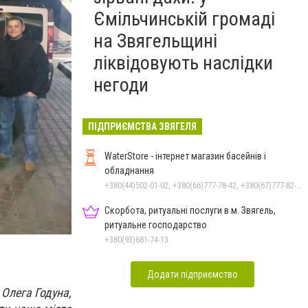
Ємільчинській громаді
на Звягельщині
ліквідовують наслідки
негоди
ПІДПРИЄМСТВА ЗВЯГЕЛЯ
WaterStore - інтернет магазин басейнів і
обладнання
+380(44)502-01-02, +380(66)777-78-42, +380(67)777-82-19, +380(67)890-80-80, +380(73)890-80-80, +380(44)502-01-03
Скорбота, ритуальні послуги в м. Звягель,
ритуальне господарство
+380(93)681-74-13
Додати підприємство
Олега Годуна,