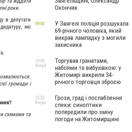
Звягельщині, Олександр
ір та віддати
Окончик
пні роки.
ду в депутати
У Звягелі поліція розшукала
09:00
дидатуру, які
69-річного чоловіка, який
викрав лампадку з могили
захисника
та.
Торгував гранатами,
18:00
Вчора
набоями та вибухівкою: у
Житомирі викрили 34-
 розвалюється.
річного торговця зброєю
ієї громади і
Грози, град і послаблення
15:23
ання?
Вчора
спеки: синоптики
попередили про зміну
ми схемами та
погоди на Житомирщині