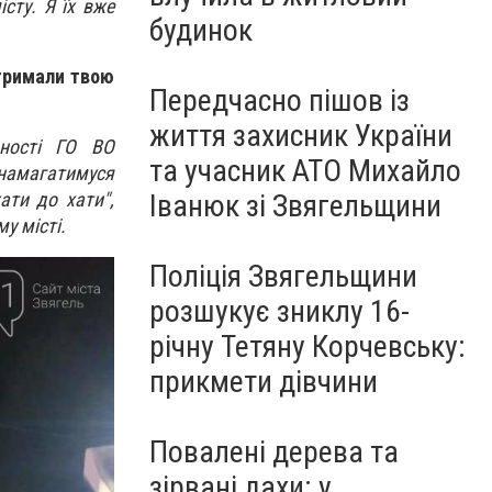
сту. Я їх вже
будинок
дтримали твою
Передчасно пішов із
життя захисник України
ності ГО ВО
та учасник АТО Михайло
 намагатимуся
ати до хати",
Іванюк зі Звягельщини
у місті.
Поліція Звягельщини
розшукує зниклу 16-
річну Тетяну Корчевську:
прикмети дівчини
Повалені дерева та
зірвані дахи: у