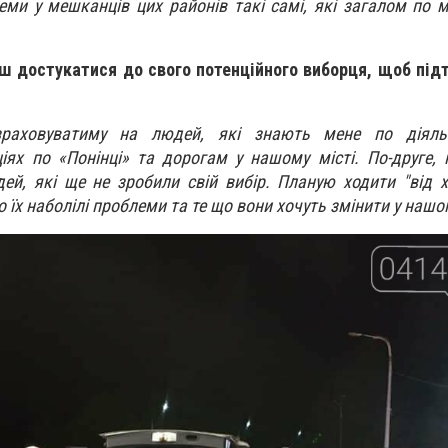
еми у мешканців цих районів такі самі, які загалом по мі
єш достукатися до свого потенційного виборця, щоб пі
раховуватиму на людей, які знають мене по діяль
іях по «Понінці» та дорогам у нашому місті. По-друге,
ей, які ще не зробили свій вибір. Планую ходити "від х
їх наболілі проблеми та те що вони хочуть змінити у нашом