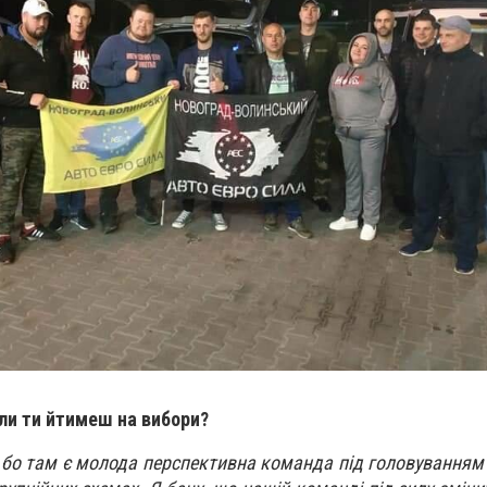
или ти йтимеш на вибори?
 бо там є молода перспективна команда під головуванням 