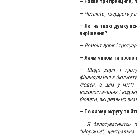
— Назви три принципи, 
— Чесність, твердість у 
— Які на твою думку ос
вирішення?
— Ремонт доріг і тротуар
—
Яким чином ти пропон
— Щодо доріг і троту
фінансування з бюджету.
людей. З цим у місті 
водопостачання і водові
бювети, які реально зна
—
По якому округу ти йт
—
Я балотуватимусь по
"Морське", центральна 