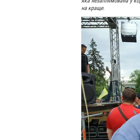
яка незаплямована у кор
на краще.