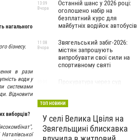
Останній шанс у 2026 році:
13:09
Вчора
оголошено набір на
безплатний курс для
майбутніх водійок автобусів
ть нагального
Звягельський забіг-2026:
11:08
го бізнесу.
Вчора
містян запрошують
випробувати свої сили на
спортивному святі
шення в рази
упність води у
Прокуратура через суд
09:00
ли системами
Вчора
захистила заказник «Зелена
ди. Відновити
лагуна» на Звягельщині
ТОП НОВИНИ
их виборців?
У селі Велика Цвіля на
сокомбінат",
Звягельщині блискавка
 Наталівської
влучила в житловий