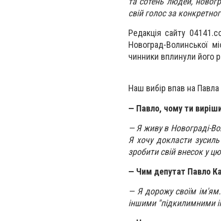
та сотень людей, новогр
свій голос за конкретно
Редакція сайту 04141.c
Новоград-Волинської мі
чинники вплинули його р
Наш вибір впав на Павла
— Павло, чому ти виріш
— Я живу в Новограді-Во
Я хочу докласти зусиль
зробити свій внесок у ц
— Чим депутат Павло Ка
— Я дорожу своїм ім'ям
іншими "підкилимними і