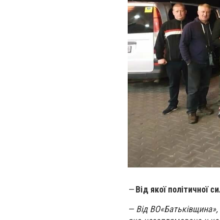
—
Від якої політичної с
— Від ВО«Батьківщина»,