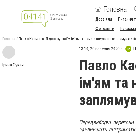
Головна
Дозвілля
Питання т
Фотозвіти
Реклама 
Головна
Павло Касьянов: Я дорожу своїм ім'ям та намагатимуся не заплямувати й
13:10, 20 вересня 2020 р.
Н
Павло Ка
Ірина Сукач
ім'ям та
заплямув
Передвиборчі перегони 
закликають підтримати 