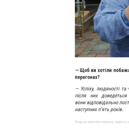
—
Щоб ви хотіли побажа
перегонах?
— Успіху, людяності та
після них доведеться
вони
відповідально
пост
наступних п’ять років.
Якщо ви помітили помилку, виділіть нео