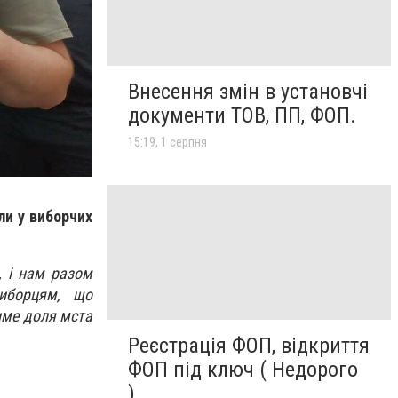
Внесення змін в установчі
документи ТОВ, ПП, ФОП.
15:19, 1 серпня
ли у виборчих
, і нам разом
виборцям, що
име доля мста
Реєстрація ФОП, відкриття
ФОП під ключ ( Недорого
)