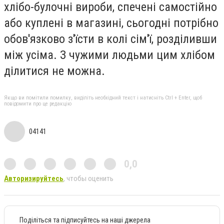
хлібо-булочні вироби, спечені самостійно
або куплені в магазині, сьогодні потрібно
обов'язково з'їсти в колі сім'ї, розділивши
між усіма. З чужими людьми цим хлібом
ділитися не можна.
Якщо ви помітили помилку, виділіть необхідний текст і натисніть Ctrl + Enter, щоб
повідомити про це редакцію
04141
0,0
Авторизируйтесь
, чтобы оценить
Поділіться та підписуйтесь на наші джерела