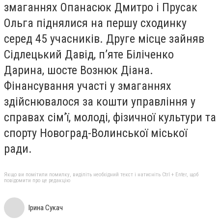
змаганнях Опанасюк Дмитро і Прусак
Ольга піднялися на першу сходинку
серед 45 учасників. Друге місце зайняв
Сідлецький Давід, п’яте Біліченко
Дарина, шосте Вознюк Діана.
Фінансування участі у змаганнях
здійснювалося за кошти управління у
справах сім’ї, молоді, фізичної культури та
спорту Новоград-Волинської міської
ради.
Якщо ви помітили помилку, виділіть необхідний текст і натисніть Ctrl + Enter, щоб
повідомити про це редакцію
Ірина Сукач