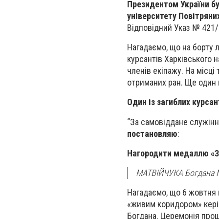
Президентом України бу
університету Повітряни
Відповідний Указ № 421/
Нагадаємо, що на борту л
курсантів Харківського н
членів екіпажу. На місці 
отриманих ран. Ще один 
Один із загиблих курсан
“За самовіддане служінн
постановляю
:
Нагородити медаллю «За
МАТВІЙЧУКА Богдана М
Нагадаємо, що
6 жовтня 
«живим коридором» керів
Богдана.
Церемонія прощ