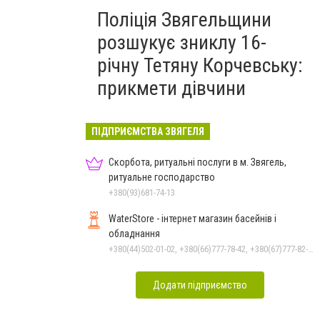
Поліція Звягельщини
розшукує зниклу 16-
річну Тетяну Корчевську:
прикмети дівчини
ПІДПРИЄМСТВА ЗВЯГЕЛЯ
Скорбота, ритуальні послуги в м. Звягель,
ритуальне господарство
+380(93)681-74-13
WaterStore - інтернет магазин басейнів і
обладнання
+380(44)502-01-02, +380(66)777-78-42, +380(67)777-82-19, +380(67)890-80-80, +380(73)890-80-80, +380(44)502-01-03
Додати підприємство