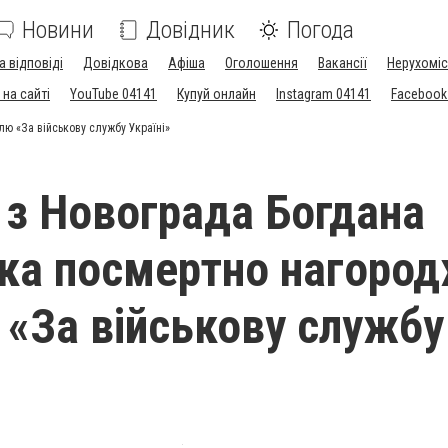
Новини
Довідник
Погода
а відповіді
Довідкова
Афіша
Оголошення
Вакансії
Нерухоміс
на сайті
YouTube 04141
Купуй онлайн
Instagram 04141
Facebook
ю «За військову службу Україні»
 з Новограда Богдана
ка посмертно нагоро
«За військову службу