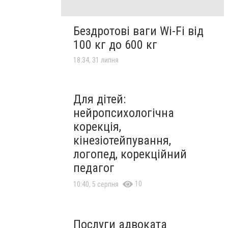
Бездротові ваги Wi-Fi від
100 кг до 600 кг
18:34, 31 липня
Для дітей:
нейропсихологічна
корекція,
кінезіотейпування,
логопед, корекційний
педагог
10
10:40, 5 серпня
Послуги адвоката