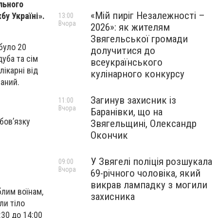
льного
«Мій пиріг Незалежності –
бу Україні».
13:00
Вчора
2026»: як жителям
Звягельської громади
було 20
долучитися до
дуба та сім
всеукраїнського
лікарні від
кулінарного конкурсу
ваний.
Загинув захисник із
11:00
Вчора
Баранівки, що на
бов’язку
Звягельщині, Олександр
Окончик
У Звягелі поліція розшукала
09:00
Вчора
69-річного чоловіка, який
викрав лампадку з могили
блим воїнам,
захисника
ли тіло
30 до 14:00