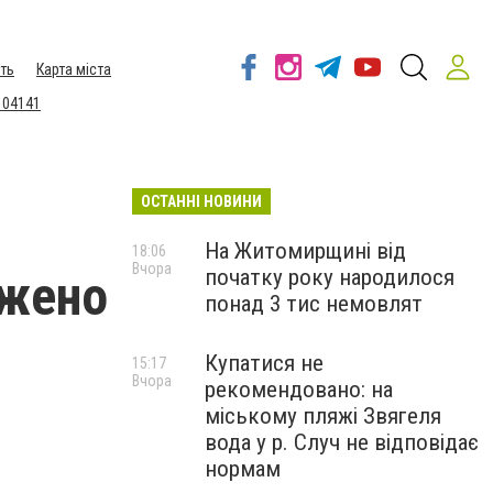
ть
Карта міста
 04141
ОСТАННІ НОВИНИ
На Житомирщині від
18:06
Вчора
початку року народилося
джено
понад 3 тис немовлят
Купатися не
15:17
Вчора
рекомендовано: на
міському пляжі Звягеля
вода у р. Случ не відповідає
нормам