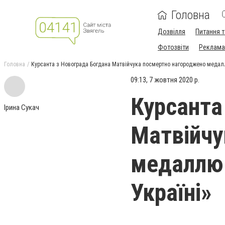
Головна
Дозвілля
Питання т
Фотозвіти
Реклама 
Головна
Курсанта з Новограда Богдана Матвійчука посмертно нагороджено медалл
09:13, 7 жовтня 2020 р.
Курсанта
Ірина Сукач
Матвійчу
медаллю 
Україні»