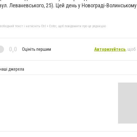
 (вул. Леваневського, 25). Цей день у Новограді-Волинськом
бхідний текст і натисніть Ctrl + Enter, щоб повідомити про це редакцію
0,0
Оцініть першим
Авторизуйтесь
, щоб
 наші джерела