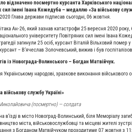
ло відзначено посмертно курсанта Харківського націона
х сил імені Івана Кожедуба – медаллю «За військову служ
2020 Глава держави підписав сьогодні, 06 жовтня.
ітака Ан-26, який зазнав катастрофи 25 вересня 2020 року, 
аціонального університету Повітряних сил імені Івана Коже
трагедії загинули 25 осіб, курсант Віталій Вільховий помер у 
курсант – В’ячеслав Золочевський, вижив і був госпіталізо
тів із Новограда-Волинського – Богдан Матвійчук.
я Українському народові, зразкове виконання військового о
 військову службу Україні»
иколайовича (посмертно) — солдата
на в’їзді в місто Новоград-Волинський, біля Меморіалу заги
ництво міста, військовослужбовці та місцеві жителі зустрі
ання з Богданом Матвійчуком проходитиме 07 жовтня з 11: