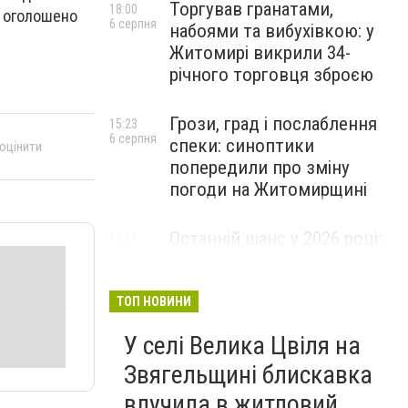
Торгував гранатами,
18:00
у оголошено
6 серпня
набоями та вибухівкою: у
Житомирі викрили 34-
річного торговця зброєю
Грози, град і послаблення
15:23
6 серпня
спеки: синоптики
 оцінити
попередили про зміну
погоди на Житомирщині
Останній шанс у 2026 році:
13:09
6 серпня
оголошено набір на
безплатний курс для
майбутніх водійок автобусів
ТОП НОВИНИ
У селі Велика Цвіля на
Звягельщині блискавка
влучила в житловий