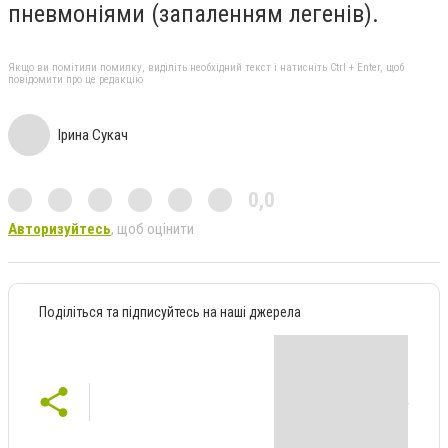
пневмоніями (запаленням легенів).
Якщо ви помітили помилку, виділіть необхідний текст і натисніть Ctrl + Enter, щоб
повідомити про це редакцію
Ірина Сукач
0,0
Авторизуйтесь
, щоб оцінити
Поділіться та підписуйтесь на наші джерела