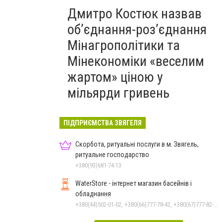
Дмитро Костюк назвав
об’єднання-роз’єднання
Мінагрополітики та
Мінекономіки «веселим
жартом» ціною у
мільярди гривень
ПІДПРИЄМСТВА ЗВЯГЕЛЯ
Скорбота, ритуальні послуги в м. Звягель,
ритуальне господарство
+380(93)681-74-13
WaterStore - інтернет магазин басейнів і
обладнання
+380(44)502-01-02, +380(66)777-78-42, +380(67)777-82-19, +380(67)890-80-80, +380(73)890-80-80, +380(44)502-01-03