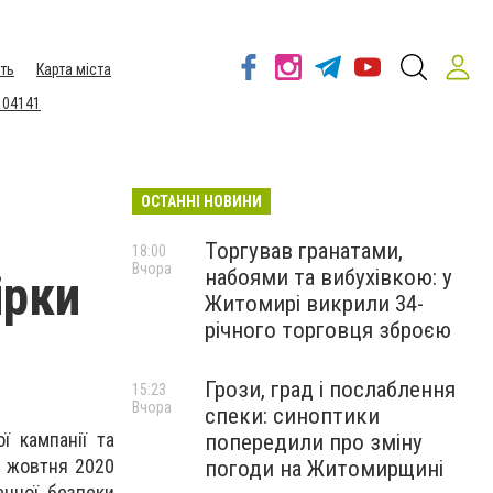
ть
Карта міста
 04141
ОСТАННІ НОВИНИ
Торгував гранатами,
18:00
Вчора
набоями та вибухівкою: у
ірки
Житомирі викрили 34-
річного торговця зброєю
Грози, град і послаблення
15:23
Вчора
спеки: синоптики
ї кампанії та
попередили про зміну
5 жовтня 2020
погоди на Житомирщині
енної безпеки