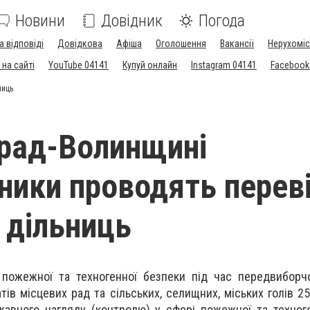
Новини
Довідник
Погода
а відповіді
Довідкова
Афіша
Оголошення
Вакансії
Нерухоміс
на сайті
YouTube 04141
Купуй онлайн
Instagram 04141
Facebook
ниць
рад-Волинщині
ники проводять перев
 дільниць
пожежної та техногенної безпеки під час передвиборчо
тів місцевих рад та сільських, селищних, міських голів 2
жавного нагляду (контролю) у сфері пожежної та техног