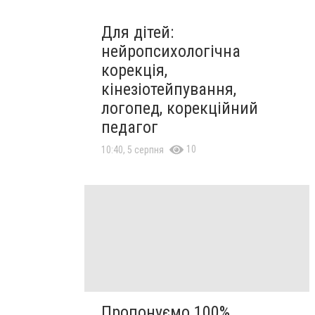
Для дітей:
нейропсихологічна
корекція,
кінезіотейпування,
логопед, корекційний
педагог
10
10:40, 5 серпня
Пропонуємо 100%