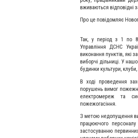
вживаються відповідні з
Про це повідомляє Ново
Так, у період з 1 по 
Управління ДСНС Украї
виконання пунктів, які 
виборчі дільниці. У нашо
будинки культури, клуби,
В ході проведення зах
порушень вимог пожежної
електромереж та сис
пожежогасіння.
З метою недопущення ви
працюючого персоналу 
застосуванню первинних 