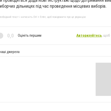
й проводяться додаткові інструктажі щодо дотримання вим
виборчих дільницях під час проведення місцевих виборів.
бхідний текст і натисніть Ctrl + Enter, щоб повідомити про це редакцію
0,0
Оцініть першим
Авторизуйтесь
, щоб
 наші джерела