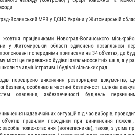
аходи.
град-Волинський МРВ у ДСНС України у Житомирській облас
8 жовтня працівниками Новоград-Волинського міськрайо
ни у Житомирській області здійснено позапланові пер
запропоновані попередніми приписами на 34 об’єктах, де бу
му місті це переважно будівлі загальноосвітніх шкіл, а у рай
 школи та адміністративні будівлі сільських рад.
одів перевірено виконання розпорядчих документів, щ
 безпеки, особливо в частині безпечності шляхів евакуац
тем опалення, забезпеченості будівель первинни
никнення надзвичайних ситуацій під час виборів, проводи
об’єктів правилам поведінки при виникнення пожежі,
засобів пожежогасіння (вогнегасників), також, з усіма пр