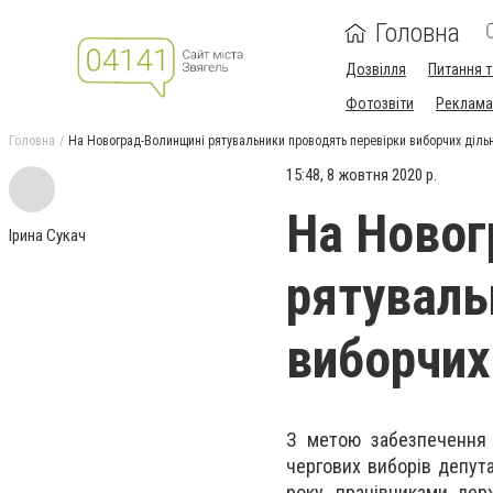
Головна
Дозвілля
Питання т
Фотозвіти
Реклама 
Головна
На Новоград-Волинщині рятувальники проводять перевірки виборчих діль
15:48, 8 жовтня 2020 р.
На Новог
Ірина Сукач
рятуваль
виборчих
З метою забезпечення 
чергових виборів депута
року, працівниками дер