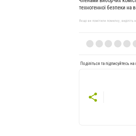
членами виборчих комісі
техногенної безпеки на 
Якщо ви помітили помилку, виділіть нео
Поділіться та підписуйтесь на