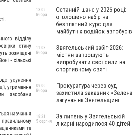
Останній шанс у 2026 році:
13:09
Вчора
оголошено набір на
ті.
безплатний курс для
майбутніх водійок автобусів
нного відділу
евірки стану
Звягельський забіг-2026:
11:08
дуть розміщені
Вчора
містян запрошують
оні - сільські
випробувати свої сили на
спортивному святі
одо усунення
Прокуратура через суд
09:00
ії, утримання
Вчора
захистила заказник «Зелена
ми засобами
лагуна» на Звягельщині
ться навчання
За липень у Звягельській
18:21
 правильному
5 серпня
лікарні народилося 40 дітей
ацівниками та