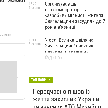
ог пожежної і
Організував дві
15:32
5 серпня
нарколабораторії та
«заробив» мільйон: жителя
Звягельщини засудили до 7
років в'язниці
 оцінити
У селі Велика Цвіля на
13:01
5 серпня
Звягельщині блискавка
влучила в житловий
будинок
ТОП НОВИНИ
Передчасно пішов із
життя захисник України
та учасник АТО Михайло