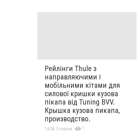
Рейлінги Thule з
направляючими і
мобільними кітами для
силової кришки кузова
пікапа від Tuning BVV.
Крышка кузова пикапа,
производство.
1
14:38, 3 серпня