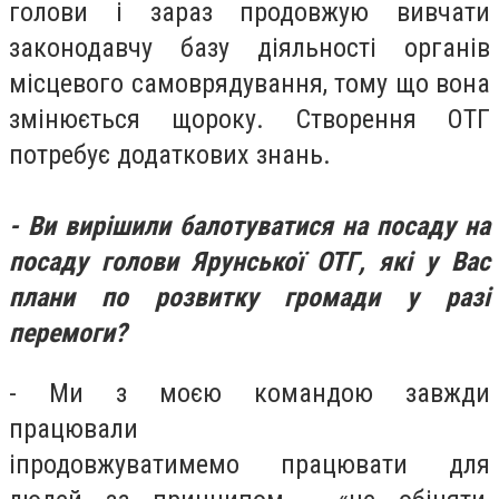
голови
і
зараз продовжую вивчати
законодавчу базу діяльності органів
місцевого самоврядування, тому що вона
змінюється щороку. Створення ОТГ
потребує додаткових знань.
- Ви вирішили балотуватися на посаду на
посаду голови Ярунської ОТГ, які у Вас
плани
по розвитку
громади у разі
перемоги?
- Ми з моєю командою завжди
працювали
і
продовжуватимемо
працювати для