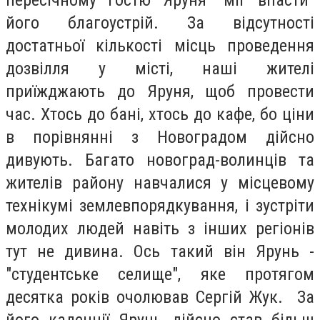
пересічному гостю
Яруня
"міг впасти"
його
благоустрій
. За відсутності
достатньої кількості місць проведення
дозвілля у місті, наші жителі
приїжджають до
Яруня
, щоб провести
час. Хтось до бані, хтось до кафе, бо ціни
в порівнянні з
Новоградом
дійсно
дивують. Багато
новоград-волинців
та
жителів району навчалися у місцевому
технікумі землевпорядкування, і зустріти
молодих людей навіть з інших регіонів
тут не дивина. Ось такий він Ярунь -
"студентське селище", яке протягом
десятка років очолював Сергій Жук. За