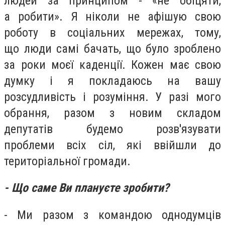
людей за принципом - «не
обіцяти,
а
робити». Я ніколи не афішую свою
роботу в соціальних мережах,
тому,
що
люди самі бачать, що було зроблено
за роки моєї каденції. Кожен має свою
думку і я покладаюсь на вашу
розсудливість і розуміння. У разі мого
обрання, разом з новим складом
депутатів будемо
розв'язувати
проблеми
всіх сіл, які ввійшли до
територіальної громади.
- Що саме Ви плануєте зробити?
- Ми разом з командою однодумців