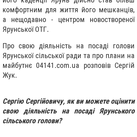
його каденції Ярунь дійсно став більш
комфортним для життя його мешканців,
а нещодавно - центром новоствореної
Ярунської ОТГ.
Про свою діяльність на посаді голови
Ярунської сільської ради та про плани на
майбутнє
04141.com.ua розповів Сергій
Жук.
Сергію Сергійовичу, як ви можете оцінити
свою діяльність на посаді Ярунського
сільського голови?