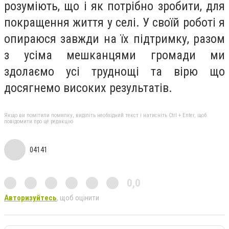
розуміють, що і як потрібно зробити, для
покращення життя у селі.
У своїй роботі я
опираюся завжди на їх підтримку, разом
з усіма мешканцями громади ми
здолаємо усі труднощі та
вірю що
досягнемо високих результатів.
Якщо ви помітили помилку, виділіть необхідний текст і натисніть Ctrl + Enter, щоб
повідомити про це редакцію
04141
0,0
Авторизуйтесь
, щоб оцінити