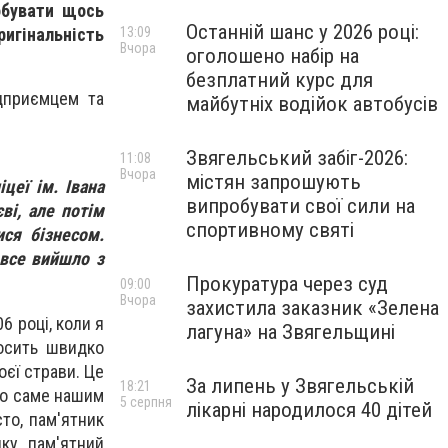
обувати щось
Останній шанс у 2026 році:
ригінальність
13:09
Вчора
оголошено набір на
безплатний курс для
дприємцем та
майбутніх водійок автобусів
Звягельський забіг-2026:
11:08
Вчора
містян запрошують
цеї ім. Івана
випробувати свої сили на
ві, але потім
спортивному святі
ся бізнесом.
 все вийшло з
Прокуратура через суд
09:00
Вчора
захистила заказник «Зелена
6 році, коли я
лагуна» на Звягельщині
осить швидко
оєї страви. Це
За липень у Звягельській
18:21
ено саме нашим
5 серпня
лікарні народилося 40 дітей
то, пам'ятник
ку, пам'ятний