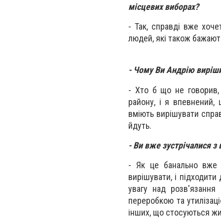
місцевих виборах?
- Так, справді вже хоч
людей, які також бажають
- Чому Ви Андрію виріши
- Хто б що не говорив,
району, і я впевнений,
вміють вирішувати справ
йдуть.
- Ви вже зустрічалися 
- Як це банально вже н
вирішувати, і підходити
увагу над розв'язання 
переробкою та утилізаці
інших, що стосуються ж