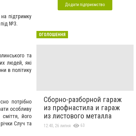
Додати підприємство
 на підтримку
 під №3.
ОГОЛОШЕННЯ
олинського та
их людей, які
они в політику
Сборно-разборной гараж
йсно потрібно
из профнастила и гараж
увати особливу
из листового металла
 сміття, його
річки Случ та
63
12:40, 26 липня