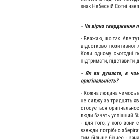
знак Небесній Сотні нав
- Чи вірно твердження п
- Вважаю, що так. Але ту
відсотково позитивної 
Коли одному сьогодні п
підтримати, підставити 
- Як ви думаєте, в чо
оригінальність?
- Кожна людина чимось ві
не сиджу за тридцять хв
стосується оригінальност
люди бачать успішний бі
- для того, у кого вони 
завжди потрібно зберіга
тим більше бізнес - зан