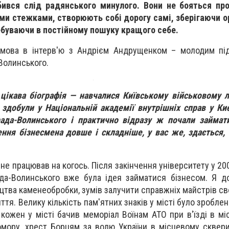
бився слід радянського минулого. Вони не бояться пр
ми стежками, створюють собі дорогу самі, зберігаючи о
ребуваючи в постійному пошуку кращого себе.
е мова в інтерв'ю з Андрієм Андрущенком – молодим пі
Волинського.
 цікава біографія — навчалися Київському військовому лі
здобули у Національній академії внутрішніх справ у Киє
ада-Волинського і практично відразу ж почали займати
ння бізнесмена довше і складніше, у вас же, здається,
и не працював на когось. Після закінчення університету у 200
да-Волинського вже була ідея займатися бізнесом. Я д
ецтва каменеобробки, зумів залучити справжніх майстрів св
ття. Велику кількість пам'ятних знаків у місті було зробл
кожен у місті бачив меморіал Воїнам АТО при в'їзді в міс
омору, хрест Борцям за волю України в місцевому сквери