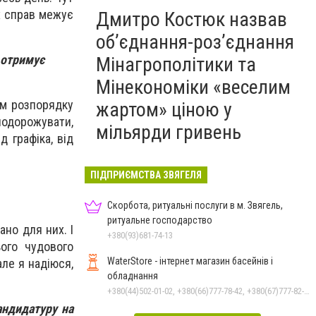
х справ межує
Дмитро Костюк назвав
об’єднання-роз’єднання
і отримує
Мінагрополітики та
Мінекономіки «веселим
ем розпорядку
жартом» ціною у
 подорожувати,
мільярди гривень
д графіка, від
ПІДПРИЄМСТВА ЗВЯГЕЛЯ
Скорбота, ритуальні послуги в м. Звягель,
ритуальне господарство
но для них. І
+380(93)681-74-13
ого чудового
WaterStore - інтернет магазин басейнів і
але я надіюся,
обладнання
+380(44)502-01-02, +380(66)777-78-42, +380(67)777-82-19, +380(67)890-80-80, +380(73)890-80-80, +380(44)502-01-03
андидатуру на