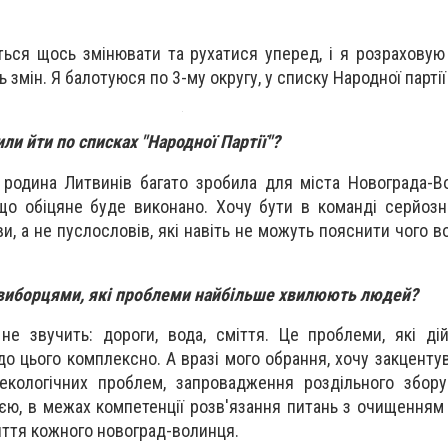
еться щось змінювати та рухатися уперед, і я розраховую
 змін. Я балотуюся по 3-му округу, у списку Народної партії
ли йти по списках "Народної Партії"?
 родина Литвинів багато зробила для міста Новограда-В
 що обіцяне буде виконано. Хочу бути в команді серйозн
и, а не пуслословів, які навіть не можуть пояснити чого в
з виборцями, які проблеми найбільше хвилюють людей?
е звучить: дороги, вода, сміття. Це проблеми, які ді
 до цього комплексно. А вразі мого обрання, хочу закцент
екологічних проблем, запровадження роздільного збору
єю, в межах компетенції розв'язання питань з очищенням 
иття кожного новоград-волинця.