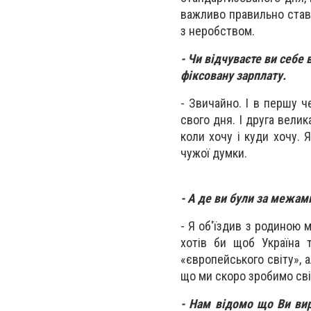
важливо правильно став
з неробством.
- Чи відчуваєте ви себе
фіксовану зарплату.
- Звичайно. І в першу 
свого дня. І друга вели
коли хочу і куди хочу. 
чужої думки.
- А де ви були за межам
- Я об'їздив з родиною 
хотів би щоб Україна 
«європейського світу», 
що ми скоро зробимо св
- Нам відомо що Ви вир