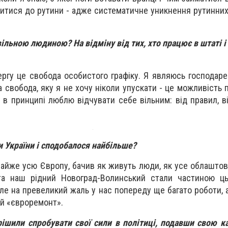
итися до рутини - адже систематичне уникнення рутинни
 вільною людиною? На відміну від тих, хто працює в штаті 
чергу це свобода особистого графіку. Я являюсь господар
ка свобода, яку я не хочу ніколи упускати - це можливість
Я в принципі люблю відчувати себе вільним: від правил, ві
и України і сподобалося найбільше?
майже усю Європу, бачив як живуть люди, як усе облаштова
та наш рідний Новоград-Волинський стали частиною ць
але на превеликий жаль у нас попереду ще багато роботи, 
ій «євроремонт».
ішили спробувати свої сили в політиці, подавши свою к