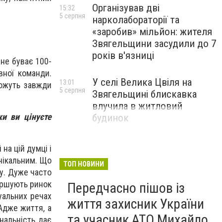
Організував дві
15:32
5 серпня
нарколабораторії та
«заробив» мільйон: жителя
Звягельщини засудили до 7
років в'язниці
 не буває 100-
вної команди.
У селі Велика Цвіля на
13:01
можуть завжди
5 серпня
Звягельщині блискавка
влучила в житловий
ки ви цінуєте
будинок
на цій думці і
нікальним. Що
ТОП НОВИНИ
су. Дуже часто
іршують ринок
Передчасно пішов із
туальних речах
життя захисник України
Адже життя, а
та учасник АТО Михайло
нальність дає