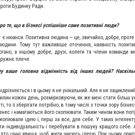
проти Будинку Ради.
ро те, що в бізнесі успішніше саме позитивні люди?
т є нюанси. Позитивна людина — це, звичайно, добре, проте
людини. Тому тут важливіше оточення, наявність позити
огано, а іншому добре, друзі, колеги та члени команди 
дружнє плече.
му ваше головна відмінність від інших людей? Наскіль
дрізняється і в цьому я не унікальний. Але я не зациклений 
илин кожен день, розмірковуючи, як же мені стати більш у
і, то її зберігати потрібно, в тому числі з точки зору бізне
знес і намагаються його скопіювати. Таким чином вони пог
скопіювали ідею і, перш за все, для себе. У таких інтелек
ти індивідуальність і перебувати в пошуку кращого себе. 
адто цінні явища, щоб жити чиєюсь ідеєю. При цьому оригі