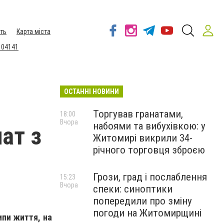
ть
Карта міста
 04141
ОСТАННІ НОВИНИ
Торгував гранатами,
18:00
Вчора
набоями та вибухівкою: у
ат з
Житомирі викрили 34-
річного торговця зброєю
Грози, град і послаблення
15:23
Вчора
спеки: синоптики
попередили про зміну
погоди на Житомирщині
ипи життя, на