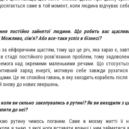
досягається саме в той момент, коли людина відчуває себ
ння постійно зайнятої людини. Що робить вас щаслив
Можливо, сім'я? Або все-таки успіх в бізнесі?
 за ейфоричним щастям, тому що це річ, яка зараз є, завт
 в стадії постійного розв'язання проблем, тому задоволе
емога над окремими маленькими речами. Що стосується 
тивний заряд енергії, мотивую себе завжди рухатися
ами. Це як спокійна гавань, в яку заходить корабель після
й знову до нових звершень.
 коли ви сильно закопувались в рутині? Як ви виходили з ц
пити до неї?
жаю рутину чимось поганим. Саме в моєму житті її н
коли я знаю, з якої ноги вставати вранці і чим займатися 