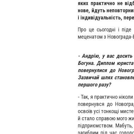
яких практично не від
нове, йдуть неповторни
і індивідуальність, пе
Про це сьогодні і під
меценатом з Новограда-
- Андрію, у вас досить
Богуна. Диплом юриста 
повернулися до Новогр
Зазвичай шлях становле
першого разу?
- Так, я практично нікол
повернувся до Новогра
освоїв усі тонкощі мист
й стало справою мого жи
підприємством. Мабуть, 
загиблим під час голод