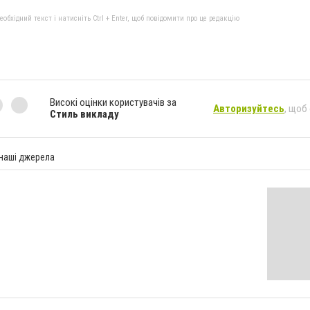
бхідний текст і натисніть Ctrl + Enter, щоб повідомити про це редакцію
Високі оцінки користувачів за
Авторизуйтесь
, щоб
Стиль викладу
 наші джерела