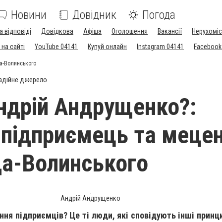
Новини
Довідник
Погода
а відповіді
Довідкова
Афіша
Оголошення
Вакансії
Нерухоміс
на сайті
YouTube 04141
Купуй онлайн
Instagram 04141
Facebook
да-Волинського
адійне джерело
Андрій Андрущенко?:
підприємець та мецен
а-Волинського
Андрій Андрущенко
іння підприємців? Це ті люди, які сповідують інші принц