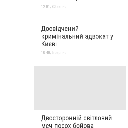
12:01, 30 липня
Досвідчений
кримінальний адвокат у
Києві
10:40, 5 серпня
Двосторонній світловий
меч-посох бойова