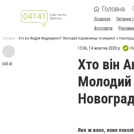
Головна
Дозвілля
Питання т
Фотозвіти
Реклама 
Головна
Хто він Андрій Андрущенко?: Молодий підприємець та меценат з Новогра
15:06, 14 жовтня 2020 р.
Н
Хто він 
04141
Молодий 
Новоград
Яке ж воно, нове покол