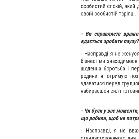
особистий спокій, який 
своїй особистій тарілці.
- Ви справляєте враже
вдається зробити паузу? 
- Насправді я не женуся
бізнесі ми знаходимося
щоденна боротьба і пер
родини я отримую пози
здаватися перед труднощ
набираєшся сил і готови
- Чи були у вас моменти,
що робили, щоб не потра
- Насправді, я не вва
стандартизованого дня, 