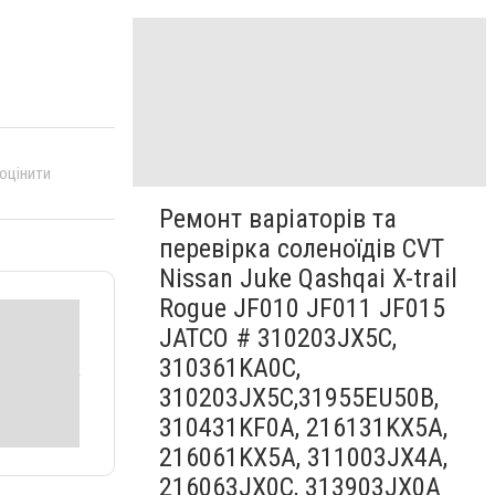
 оцінити
Ремонт варіаторів та
перевірка соленоїдів CVT
Nissan Juke Qashqai X-trail
Rogue JF010 JF011 JF015
JATCO # 310203JX5C,
310361KA0C,
310203JX5C,31955EU50B,
310431KF0A, 216131KX5A,
216061KX5A, 311003JX4A,
216063JX0C, 313903JX0A