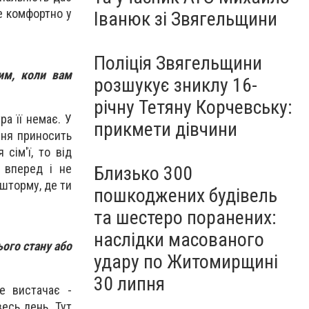
е комфортно у
Іванюк зі Звягельщини
Поліція Звягельщини
им, коли вам
розшукує зниклу 16-
річну Тетяну Корчевську:
ра її немає. У
прикмети дівчини
ння приносить
сім'ї, то від
 вперед і не
Близько 300
 шторму, де ти
пошкоджених будівель
та шестеро поранених:
наслідки масованого
ього стану або
удару по Житомирщині
30 липня
е вистачає -
весь день. Тут