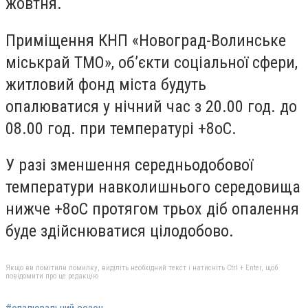
жовтня.
Приміщення КНП «Новоград-Волинське
міськрай ТМО», об’єкти соціальної сфери,
житловий фонд міста будуть
опалюватися у нічний час з 20.00 год. до
08.00 год. при температурі +8оС.
У разі зменшення середньодобової
температури навколишнього середовища
нижче +8оС протягом трьох діб опалення
буде здійснюватися цілодобово.
Якщо ви помітили помилку, виділіть необхідний текст і натисніть Ctrl + Enter, щоб
повідомити про це редакцію