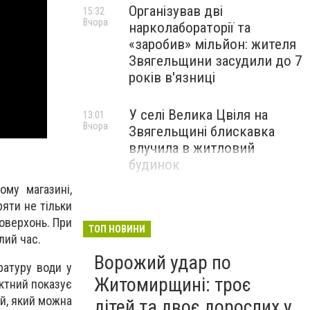
Організував дві
15:32
Вчора
нарколабораторії та
«заробив» мільйон: жителя
Звягельщини засудили до 7
років в'язниці
У селі Велика Цвіля на
13:01
Вчора
Звягельщині блискавка
влучила в житловий
будинок
му магазині,
ряти не тільки
поверхонь. При
ТОП НОВИНИ
лий час.
Ворожий удар по
ратуру води у
Житомирщині: троє
актний показує
ій, який можна
дітей та двоє дорослих у