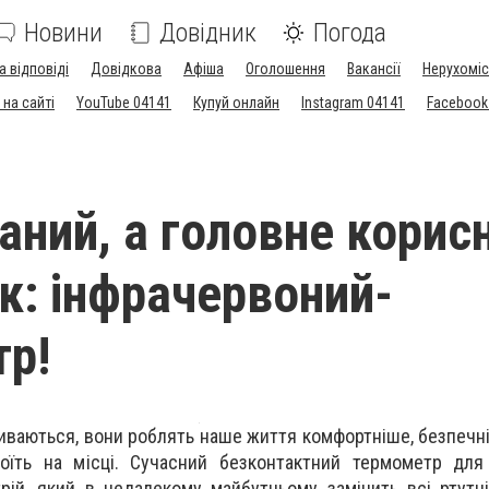
Новини
Довідник
Погода
а відповіді
Довідкова
Афіша
Оголошення
Вакансії
Нерухоміс
на сайті
YouTube 04141
Купуй онлайн
Instagram 04141
Facebook
аний, а головне корис
к: інфрачервоний-
р!
виваються, вони роблять наше життя комфортніше, безпечні
їть на місці. Сучасний безконтактний термометр для
рій, який в недалекому майбутньому замінить всі ртутні