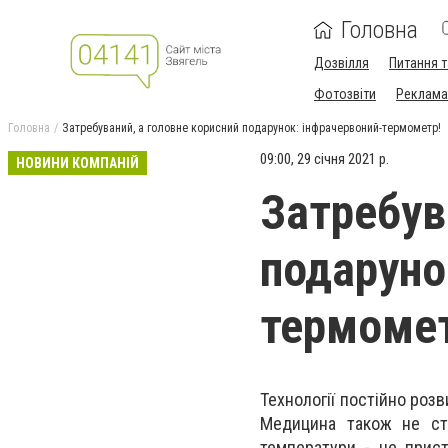
Головна
Дозвілля
Питання т
Фотозвіти
Реклама 
Головна
Затребуваний, а головне корисний подарунок: інфрачервоний-термометр!
09:00, 29 січня 2021 р.
НОВИНИ КОМПАНІЙ
Затребув
подаруно
термомет
Технології постійно роз
Медицина також не сто
температури - це прист