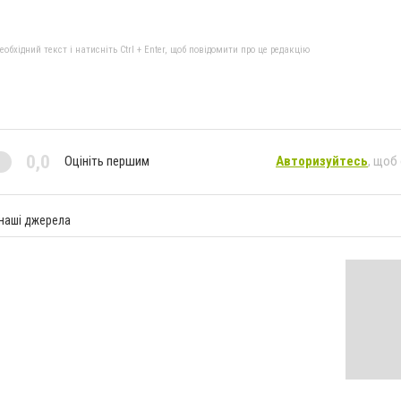
бхідний текст і натисніть Ctrl + Enter, щоб повідомити про це редакцію
0,0
Оцініть першим
Авторизуйтесь
, щоб
 наші джерела