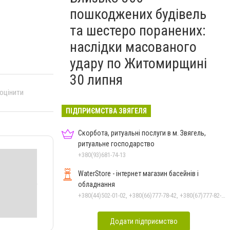
пошкоджених будівель
та шестеро поранених:
наслідки масованого
удару по Житомирщині
30 липня
 оцінити
ПІДПРИЄМСТВА ЗВЯГЕЛЯ
Скорбота, ритуальні послуги в м. Звягель,
ритуальне господарство
+380(93)681-74-13
WaterStore - інтернет магазин басейнів і
обладнання
+380(44)502-01-02, +380(66)777-78-42, +380(67)777-82-19, +380(67)890-80-80, +380(73)890-80-80, +380(44)502-01-03
Додати підприємство