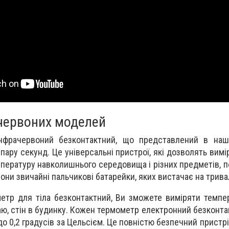
червоних моделей
нфрачервоний безконтактний, що представлений в нашо
пару секунд. Це універсальні пристрої, які дозволять вимі
емпературу навколишнього середовища і різних предметів, 
они звичайні пальчикові батарейки, яких вистачає на трива
тр для тіла безконтактний, Ви зможете виміряти темпе
 чаю, стін в будинку. Кожен термометр електронний безконт
 до 0,2 градусів за Цельсієм. Це повністю безпечний пристр