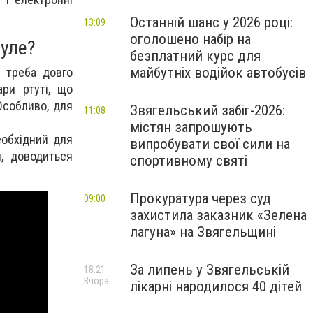
Останній шанс у 2026 році:
13:09
оголошено набір на
нуле?
безплатний курс для
майбутніх водійок автобусів
, треба довго
ри ртуті, що
Особливо, для
Звягельський забіг-2026:
11:08
містян запрошують
еобхідний для
випробувати свої сили на
й, доводиться
спортивному святі
Прокуратура через суд
09:00
захистила заказник «Зелена
лагуна» на Звягельщині
За липень у Звягельській
18:21
Вчора
лікарні народилося 40 дітей