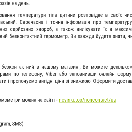
азів на день.
ювання температури тіла дитини розповідає в своїх чи
вський. Своєчасна і точна інформація про температуру
зних серйозних хвороб, а також вилікувати їх в макси
вий безконтактний термометр, Ви завжди будете знати, чи
 безконтактний в нашому магазині, Ви можете декілько
рами по телефону, Viber або заповнивши онлайн форму 
ти і пропонуємо вигідні ціни зі знижкою. Оформити доста
.
рмометри можна на сайті -
novinki.top/noncontact/ua
egram, SMS)