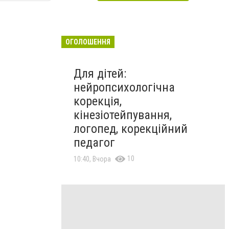
ОГОЛОШЕННЯ
Для дітей:
нейропсихологічна
корекція,
кінезіотейпування,
логопед, корекційний
педагог
10
10:40, Вчора