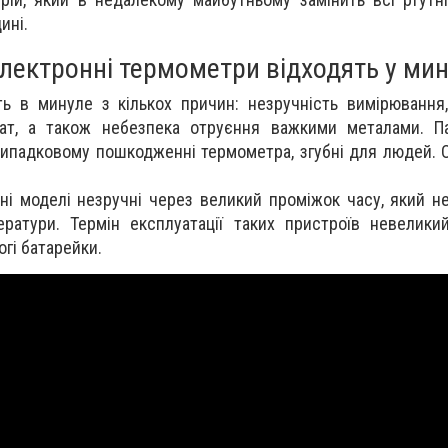
ині.
електронні термометри відходять у ми
ть в минуле з кількох причин: незручність вимірювання
тат, а також небезпека отруєння важкими металами. Па
ипадковому пошкодженні термометра, згубні для людей. 
тні моделі незручні через великий проміжок часу, який н
ратури. Термін експлуатації таких пристроїв невелики
огі батарейки.