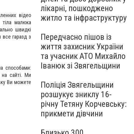
лікарні, пошкоджено
сленних відео
житло та інфраструктуру
 тіла малюка
мально швидкі
Передчасно пішов із
 все гаразд з
життя захисник України
та учасник АТО Михайло
Іванюк зі Звягельщини
ма способами:
на сайті. Ми
вку Ви можете
Поліція Звягельщини
розшукує зниклу 16-
річну Тетяну Корчевську:
прикмети дівчини
Близько 300