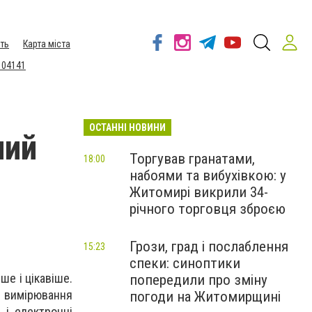
ть
Карта міста
 04141
ОСТАННІ НОВИНИ
ний
Торгував гранатами,
18:00
набоями та вибухівкою: у
Житомирі викрили 34-
річного торговця зброєю
Грози, град і послаблення
15:23
спеки: синоптики
ше і цікавіше.
попередили про зміну
 вимірювання
погоди на Житомирщині
 і електронні