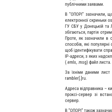
публічними заявами.
В "ОПОРІ" зазначили, щ
електронної скриньки
os
ГУ СБУ у Донецькій та 
збігаються, партія отри
Проте, як зазначили в 
способів, які популярні
щоб ідентифікувати спра
IP-адреси, з яких надси
(.emlx, .msg) файл листа.
За їхніми даними лист 
rambler[.]ru.
Адреса відправника – ки
проксі-сервер зі вста
сервер.
В "ОПОРІ" також зазначи