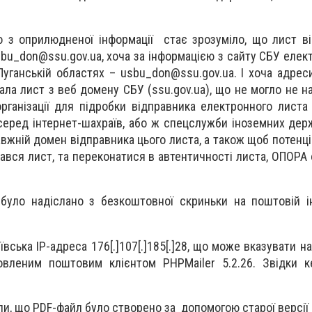
о з оприлюдненої інформації стає зрозуміло, що лист в
bu_don@ssu.gov.ua
, хоча за інформацією з сайту СБУ еле
Луганській областях –
usbu_don@ssu.gov.ua
. І хоча адрес
мала лист з веб домену СБУ (ssu.gov.ua), що не могло не 
організації для підробки відправника електронного листа
 серед інтернет-шахраїв, або ж спецслужби іноземних держ
вжній домен відправника цього листа, а також щоб потенці
лався лист, та переконатися в автентичності листа, ОПОРА
було надіслано з безкоштовної скриньки на поштовій і
ївська IP-адреса 176[.]107[.]185[.]28, що може вказувати 
новленим поштовим клієнтом PHPMailer 5.2.26. Звідки 
ли, що PDF-файл було створено за допомогою старої версії 