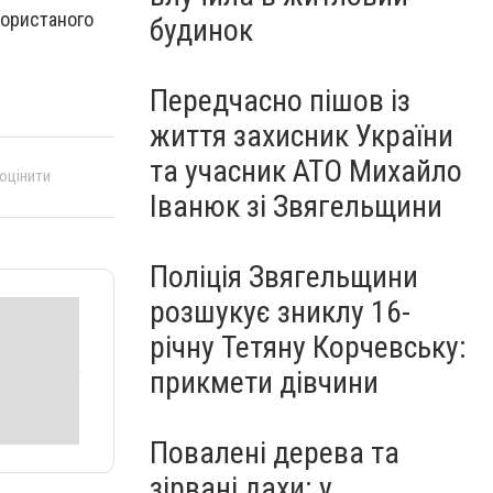
користаного
будинок
Передчасно пішов із
життя захисник України
та учасник АТО Михайло
 оцінити
Іванюк зі Звягельщини
Поліція Звягельщини
розшукує зниклу 16-
річну Тетяну Корчевську:
прикмети дівчини
Повалені дерева та
зірвані дахи: у