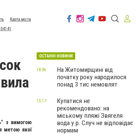
ть
Карта міста
 04141
ОСТАННІ НОВИНИ
исок
На Житомирщині від
18:06
початку року народилося
явила
понад 3 тис немовлят
Купатися не
15:17
рекомендовано: на
міському пляжі Звягеля
ь" з вимогою
вода у р. Случ не відповідає
я метою якої
нормам