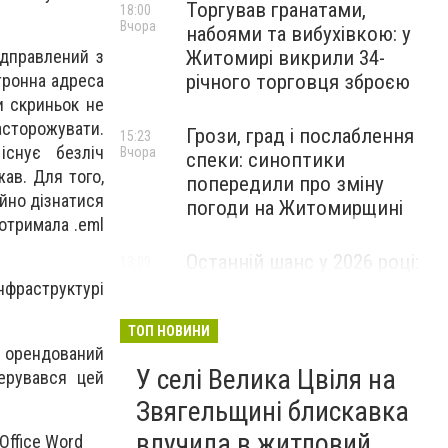
Торгував гранатами,
18:00
Вчора
набоями та вибухівкою: у
Житомирі викрили 34-
ідправлений з
річного торговця зброєю
ктронна адреса
и скриньок не
насторожувати.
Грози, град і послаблення
15:23
 існує безліч
Вчора
спеки: синоптики
ав. Для того,
попередили про зміну
йно дізнатися
погоди на Житомирщині
 отримала .eml
Останній шанс у 2026 році:
13:09
Вчора
оголошено набір на
нфраструктурі
безплатний курс для
майбутніх водійок автобусів
ТОП НОВИНИ
на орендований
У селі Велика Цвіля на
керувався цей
Звягельщині блискавка
влучила в житловий
Office Word