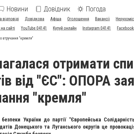
Новини
Довідник
Погода
а відповіді
Довідкова
Афіша
Оголошення
Вакансії
Нерухоміс
на сайті
YouTube 04141
Купуй онлайн
Instagram 04141
Facebook
ро втручання "кремля"
магалася отримати сп
ів від "ЄС": ОПОРА за
чання "кремля"
безпеки України до партії "Європейська Солідарніст
датів Донецького та Луганського округів це провокаці
тація Служби безпеки.