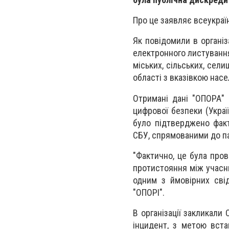
Про це заявляє всеукраї
Як повідомили в організ
електронного листування 
міських, сільських, сели
області з вказівкою насе
Отримані дані "ОПОРА" 
цифрової безпеки (Украї
було підтверджено фак
СБУ, спрямованими до па
"Фактично, це була пров
протистояння між учасни
одним з ймовірних свід
"ОПОРІ".
В організації закликали
інцидент, з метою вст