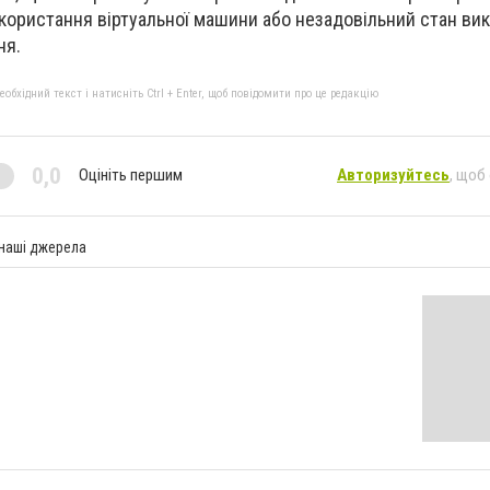
користання віртуальної машини або незадовільний стан ви
ня.
бхідний текст і натисніть Ctrl + Enter, щоб повідомити про це редакцію
0,0
Оцініть першим
Авторизуйтесь
, щоб
 наші джерела