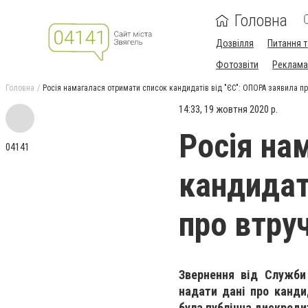
Головна
Дозвілля
Питання т
Фотозвіти
Реклама 
Головна
Росія намагалася отримати список кандидатів від "ЄС": ОПОРА заявила п
14:33, 19 жовтня 2020 р.
Росія на
04141
кандидат
про втру
Звернення від Служби 
надати дані про канди
була публічна дискреди