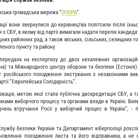
нська громадська мережа "
ОПОРА
".
ації вони звернулися до керівництва політсили після їхнь
з СБУ, в якому від партії вимагали надати перелік кандида
щних районних рад, а також міських, сільських, селищних г
леного пункту та району.
передала на експертизу до двох незалежних організацій
на) та Міжнародного центру оборони та безпеки (Естонія).
т російського походження листування з незаконними ви
ртії "Європейська Солідарність".
окація, метою якої стала публічна дискредитація СБУ, а т
ками виборчого процесу та органами влади в Україні. Вия
чень втручання Росії у виборчий процес в Україні", - 
 Службу безпеки України та Департамент кіберполіції розс
ановлення походження листа та його відправника, а не