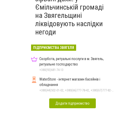
Ємільчинській громаді
на Звягельщині
ліквідовують наслідки
негоди
ПІДПРИЄМСТВА ЗВЯГЕЛЯ
Скорбота, ритуальні послуги в м. Звягель,
ритуальне господарство
+380(93)681-74-13
WaterStore - інтернет магазин басейнів і
обладнання
+380(44)502-01-02, +380(66)777-78-42, +380(67)777-82-19, +380(67)890-80-80, +380(73)890-80-80, +380(44)502-01-03
Додати підприємство