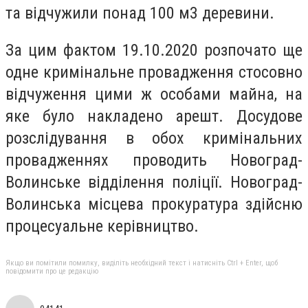
та відчужили понад 100 м3 деревини.
За цим фактом 19.10.2020 розпочато ще
одне кримінальне провадження стосовно
відчуження цими ж особами майна, на
яке було накладено арешт. Досудове
розслідування в обох кримінальних
провадженнях проводить Новоград-
Волинське відділення поліції. Новоград-
Волинська місцева прокуратура здійсню
процесуальне керівництво.
Якщо ви помітили помилку, виділіть необхідний текст і натисніть Ctrl + Enter, щоб
повідомити про це редакцію