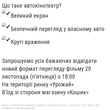
Що таке автокінотеатр?
Великий екран
Безпечний перегляд у власному авто
Круті враження
Запрошуємо усіх бажаючих відвідати
новий формат перегляду фільму
20
листопада (п’ятниця) о 18:00
На території ринку «Урожай»
В‘їзд зі сторони магазину «Кошик»
Якщо ви помітили помилку, виділіть необхідний текст і натисніть Ctrl + Enter, щоб
повідомити про це редакцію