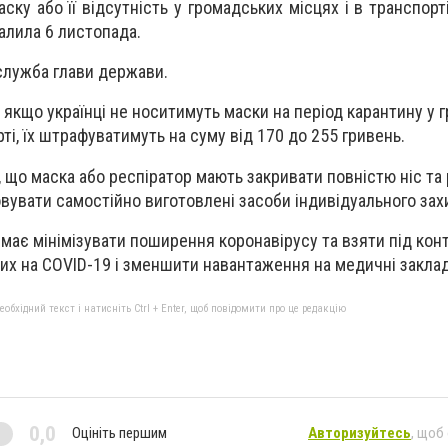
ску або її відсутність у громадських місцях і в транспорт
алила 6 листопада.
служба глави держави.
, якщо українці не носитимуть маски на період карантину у
і, їх штрафуватимуть на суму від 170 до 255 гривень.
, що маска або респіратор мають закривати повністю ніс та
увати самостійно виготовлені засоби індивідуального зах
 має мінімізувати поширення коронавірусу та взяти під кон
рих на COVID-19 і зменшити навантаження на медичні закла
бхідний текст і натисніть Ctrl + Enter, щоб повідомити про це редакцію
0,0
Оцініть першим
Авторизуйтесь
, щоб