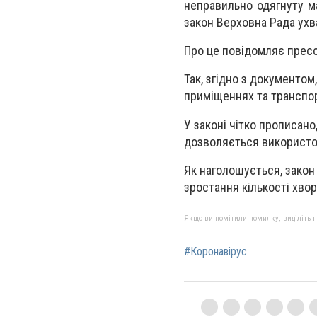
неправильно одягнуту ма
закон Верховна Рада ухв
Про це повідомляє прес
Так, згідно з документом
приміщеннях та транспорт
У законі чітко прописано
дозволяється використов
Як наголошується, закон
зростання кількості хво
Якщо ви помітили помилку, виділіть нео
#Коронавірус