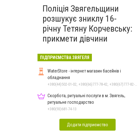
Поліція Звягельщини
розшукує зниклу 16-
річну Тетяну Корчевську:
прикмети дівчини
ПІДПРИЄМСТВА ЗВЯГЕЛЯ
WaterStore - інтернет магазин басейнів і
обладнання
+380(44)502-01-02, +380(66)777-78-42, +380(67)777-82-19, +380(67)890-80-80, +380(73)890-80-80, +380(44)502-01-03
Скорбота, ритуальні послуги в м. Звягель,
ритуальне господарство
+380(93)681-74-13
Додати підприємство