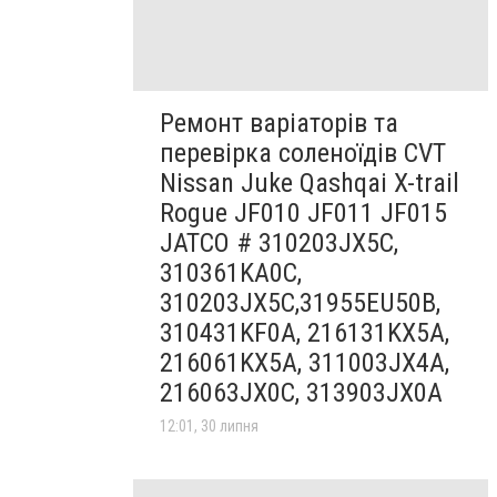
Ремонт варіаторів та
перевірка соленоїдів CVT
Nissan Juke Qashqai X-trail
Rogue JF010 JF011 JF015
JATCO # 310203JX5C,
310361KA0C,
310203JX5C,31955EU50B,
310431KF0A, 216131KX5A,
216061KX5A, 311003JX4A,
216063JX0C, 313903JX0A
12:01, 30 липня