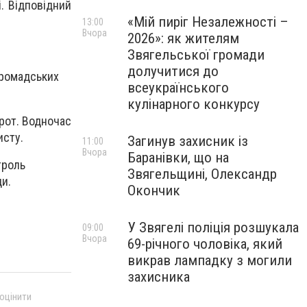
і. Відповідний
«Мій пиріг Незалежності –
13:00
Вчора
2026»: як жителям
Звягельської громади
долучитися до
 громадських
всеукраїнського
кулінарного конкурсу
 рот. Водночас
исту.
Загинув захисник із
11:00
Вчора
Баранівки, що на
троль
Звягельщині, Олександр
ди.
Окончик
У Звягелі поліція розшукала
09:00
Вчора
69-річного чоловіка, який
викрав лампадку з могили
захисника
 оцінити