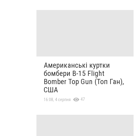
Американські куртки
бомбери B-15 Flight
Bomber Top Gun (Топ Ган),
США
47
16:08, 4 серпня