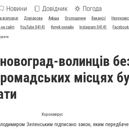
Новини
Довідник
Погода
а відповіді
Довідкова
Афіша
Оголошення
Вакансії
Нерухоміс
на сайті
YouTube 04141
Купуй онлайн
Instagram 04141
Facebook
фувати
 новоград-волинців бе
громадських місцях б
ати
Коронавірус
олодимиром Зеленським підписано закон, яким передбач