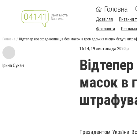
Головна
Дозвілля
Питання т
Фотозвіти
Реклама 
Головна
Відтепер новоград-волинців без масок в громадських місцях будуть штра
15:14, 19 листопада 2020 р.
Відтепер
Ірина Сукач
масок в 
штрафув
Президентом України В