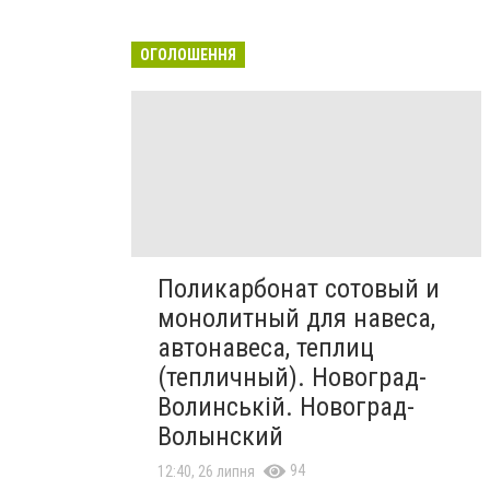
ОГОЛОШЕННЯ
Поликарбонат сотовый и
монолитный для навеса,
автонавеса, теплиц
(тепличный). Новоград-
Волинській. Новоград-
Волынский
94
12:40, 26 липня