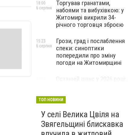
Торгував гранатами,
18:00
6 серпня
набоями та вибухівкою: у
Житомирі викрили 34-
річного торговця зброєю
Грози, град і послаблення
15:23
6 серпня
спеки: синоптики
попередили про зміну
погоди на Житомирщині
Останній шанс у 2026 році:
13:09
6 серпня
оголошено набір на
безплатний курс для
майбутніх водійок автобусів
ТОП НОВИНИ
У селі Велика Цвіля на
Звягельщині блискавка
влучила в житловий