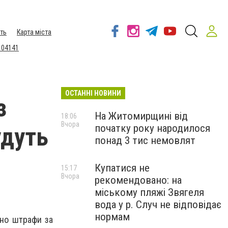
ть
Карта міста
 04141
ОСТАННІ НОВИНИ
з
На Житомирщині від
18:06
Вчора
початку року народилося
удуть
понад 3 тис немовлят
Купатися не
15:17
Вчора
рекомендовано: на
міському пляжі Звягеля
вода у р. Случ не відповідає
нормам
ено штрафи за