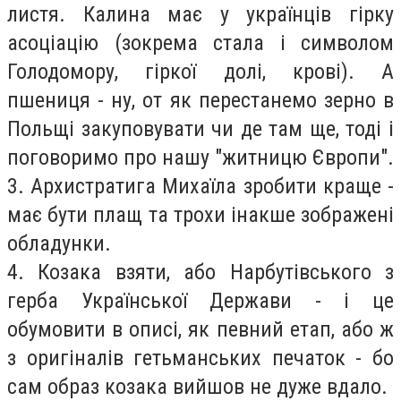
листя. Калина має у українців гірку
асоціацію (зокрема стала і символом
Голодомору, гіркої долі, крові). А
пшениця - ну, от як перестанемо зерно в
Польщі закуповувати чи де там ще, тоді і
поговоримо про нашу "житницю Європи".
3. Архистратига Михаїла зробити краще -
має бути плащ та трохи інакше зображені
обладунки.
4. Козака взяти, або Нарбутівського з
герба Української Держави - і це
обумовити в описі, як певний етап, або ж
з оригіналів гетьманських печаток - бо
сам образ козака вийшов не дуже вдало.