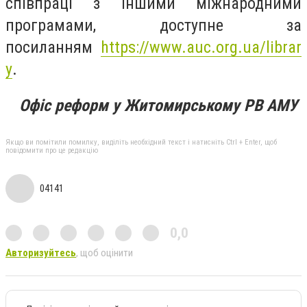
співпраці з іншими міжнародними
програмами
, доступне за
посиланням
https://www.auc.org.ua/librar
y
.
Офіс реформ
у Житомирському РВ АМУ
Якщо ви помітили помилку, виділіть необхідний текст і натисніть Ctrl + Enter, щоб
повідомити про це редакцію
04141
0,0
Авторизуйтесь
, щоб оцінити