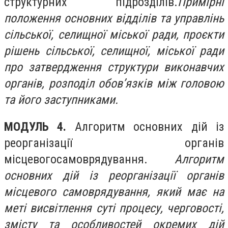
структурних підрозділів
.
Примірні
положення основних відділів та управлінь
сільської, селищної міської ради, проєкти
рішень сільської, селищної, міської ради
про затвердження структури виконавчих
органів, розподіл обов’язків між головою
та його заступниками.
МОДУЛЬ 4.
Алгоритм основних дій
і
з
реорганізації органів
місцевого
самоврядування
.
Алгоритм
основних дій із реорганізації органів
місцевого самоврядування, який має на
меті висвітлення суті процесу, черговості,
змісту та особливостей окремих дій