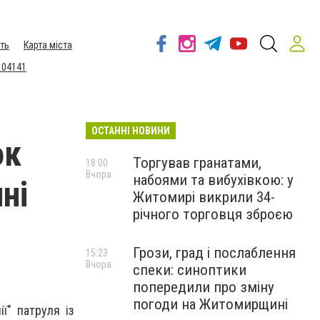
ть
Карта міста
 04141
ОСТАННІ НОВИНИ
ок
Торгував гранатами,
18:00
Вчора
набоями та вибухівкою: у
ні
Житомирі викрили 34-
річного торговця зброєю
Грози, град і послаблення
15:23
Вчора
спеки: синоптики
попередили про зміну
погоди на Житомирщині
ї" патруля із