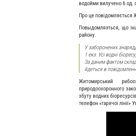
водойми вилучено 6 од. 
Про це повідомляється 
Повыдомляэться, що інц
району.
У заборонених знаряддях
1 екз. Усі водні біоре
За даним фактом склад
йдеться в повідомленн
Житомирський рибоо
природоохоронного зако
збуту водних біоресурсі
телефон «гарячої лінії» У