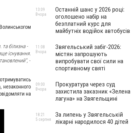
Останній шанс у 2026 році:
13:09
Вчора
оголошено набір на
безплатний курс для
-Волинськогом
майбутніх водійок автобусів
. та білизна -
Звягельський забіг-2026:
11:08
Вчора
ище існування.
містян запрошують
тановлений", -
випробувати свої сили на
спортивному святі
римуватись
Прокуратура через суд
09:00
, незаконного
Вчора
захистила заказник «Зелена
овідомляти на
лагуна» на Звягельщині
За липень у Звягельській
18:21
5 серпня
лікарні народилося 40 дітей