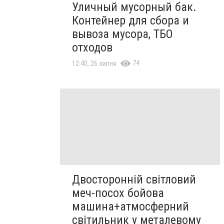
Уличный мусорный бак.
Контейнер для сбора и
вывоза мусора, ТБО
отходов
74
12:40, 26 липня
Двосторонній світловий
меч-посох бойова
машина+атмосферний
світильник у металевому