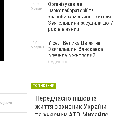
Організував дві
15:32
5 серпня
нарколабораторії та
«заробив» мільйон: жителя
Звягельщини засудили до 7
років в'язниці
У селі Велика Цвіля на
13:01
5 серпня
Звягельщині блискавка
влучила в житловий
будинок
ТОП НОВИНИ
Передчасно пішов із
 оцінити
життя захисник України
та учасник АТО Михайло