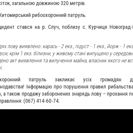
сіток, загальною довжиною 320 метрів.
Житомирський рибоохоронний патруль.
идент стався на р. Случ, поблизу с. Курчиця Новоград
 лову виявлено: карась - 2 екз., підуст - 1 екз., йорж - 1 екз
сурси, крім 1 екз. білизни, у живому стані випущено у середов
ено акт виявлення та вилучення майна, власник якого не вс
і.
хоронний патруль закликає усіх громадян дот
нодавства! Інформацію про порушення правил рибальства
в, а також продажу заборонених знарядь лову – прохання п
правління: (067) 414-60-74.