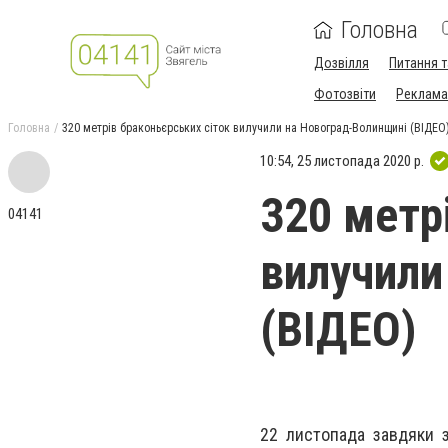
Головна
Дозвілля
Питання т
Фотозвіти
Реклама 
Головна
320 метрів браконьєрських сіток вилучили на Новоград-Волинщині (ВІДЕО
10:54, 25 листопада 2020 р.
320 метр
04141
вилучили
(ВІДЕО)
22 листопада завдяки з