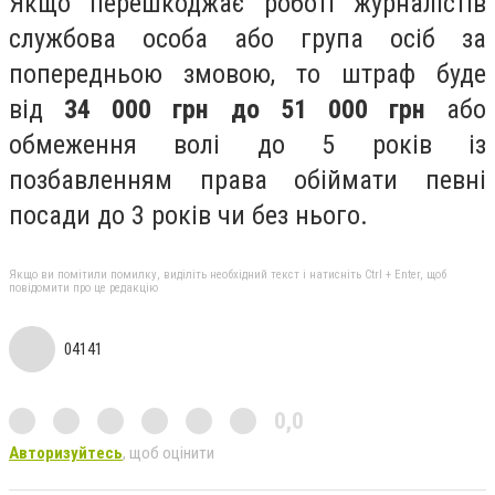
Якщо перешкоджає роботі журналістів
службова особа або група осіб за
попередньою змовою, то штраф буде
від
34 000 грн до 51 000 грн
або
обмеження волі до 5 років із
позбавленням права обіймати певні
посади до 3 років чи без нього.
Якщо ви помітили помилку, виділіть необхідний текст і натисніть Ctrl + Enter, щоб
повідомити про це редакцію
04141
0,0
Авторизуйтесь
, щоб оцінити