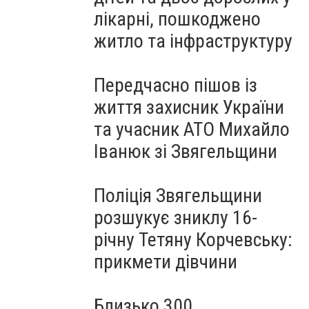
лікарні, пошкоджено
житло та інфраструктуру
Передчасно пішов із
життя захисник України
та учасник АТО Михайло
Іванюк зі Звягельщини
Поліція Звягельщини
розшукує зниклу 16-
річну Тетяну Корчевську:
прикмети дівчини
Близько 300