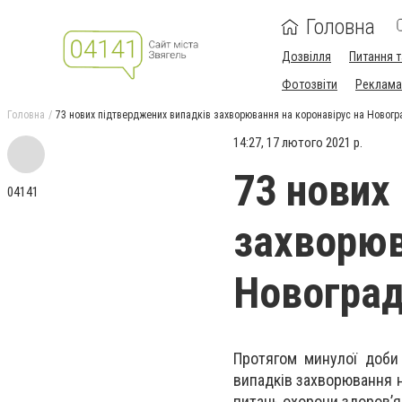
Головна
Дозвілля
Питання т
Фотозвіти
Реклама 
Головна
73 нових підтверджених випадків захворювання на коронавірус на Новог
14:27, 17 лютого 2021 р.
73 нових
04141
захворюв
Новогра
Протягом минулої доби
випадків захворювання 
питань охорони здоров’я