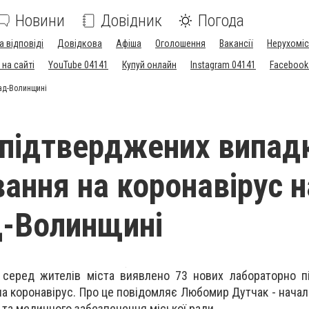
Новини
Довідник
Погода
а відповіді
Довідкова
Афіша
Оголошення
Вакансії
Нерухоміс
на сайті
YouTube 04141
Купуй онлайн
Instagram 04141
Facebook
рад-Волинщині
 підтверджених випад
ання на коронавірус н
д-Волинщині
 серед жителів міста виявлено 73 нових лабораторно п
на коронавірус. Про це повідомляє
Любомир Дутчак - началь
 та медичного забезпечення міської ради.