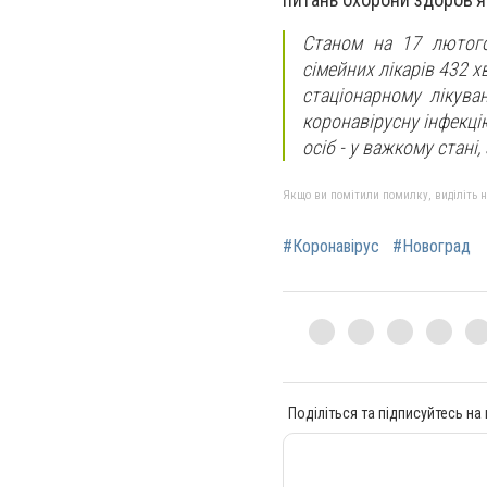
Станом на 17 лютого
сімейних лікарів 432 
стаціонарному лікува
коронавірусну інфекцію
осіб - у важкому стані,
Якщо ви помітили помилку, виділіть нео
#Коронавірус
#Новоград
Поділіться та підписуйтесь на