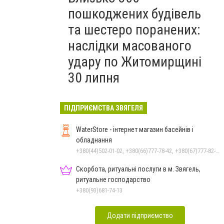
пошкоджених будівель
та шестеро поранених:
наслідки масованого
удару по Житомирщині
30 липня
ПІДПРИЄМСТВА ЗВЯГЕЛЯ
WaterStore - інтернет магазин басейнів і
обладнання
+380(44)502-01-02, +380(66)777-78-42, +380(67)777-82-19, +380(67)890-80-80, +380(73)890-80-80, +380(44)502-01-03
Скорбота, ритуальні послуги в м. Звягель,
ритуальне господарство
+380(93)681-74-13
Додати підприємство