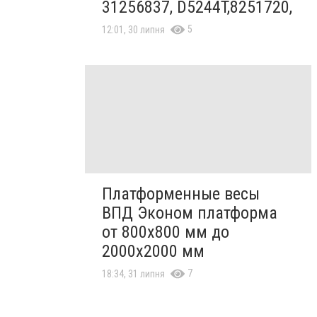
31256837, D5244T,8251720,
5
12:01, 30 липня
Платформенные весы
ВПД Эконом платформа
от 800х800 мм до
2000х2000 мм
7
18:34, 31 липня