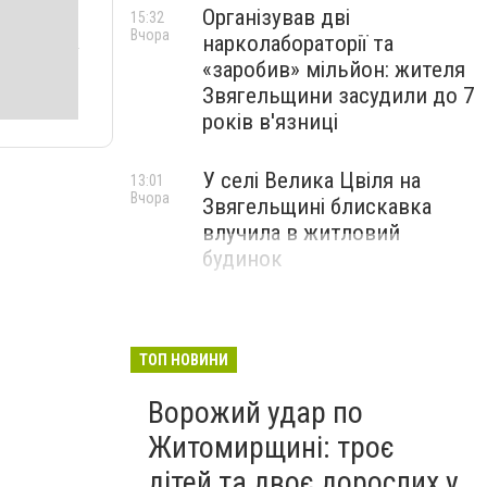
Організував дві
15:32
Вчора
нарколабораторії та
«заробив» мільйон: жителя
Звягельщини засудили до 7
років в'язниці
У селі Велика Цвіля на
13:01
Вчора
Звягельщині блискавка
влучила в житловий
будинок
ТОП НОВИНИ
Ворожий удар по
Житомирщині: троє
дітей та двоє дорослих у