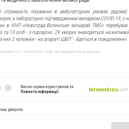
 отримують лікування в амбулаторних умовах (вдома) 
хворих з лабораторно підтвердженим випадком COVID-19, з ни
нні в КНП «Новоград-Волинське міськрай ТМО» перебуває
 та 13 осіб - з підозрою. 29 хворих знаходяться на кисневій
 з них 2 чоловіки - на апараті ШВЛ" - йдеться в повідомленні.
бхідний текст і натисніть Ctrl + Enter, щоб повідомити про це редакцію
Високі оцінки користувачів за
Авторизуйтесь
, щоб
Повнота інформації
 наші джерела