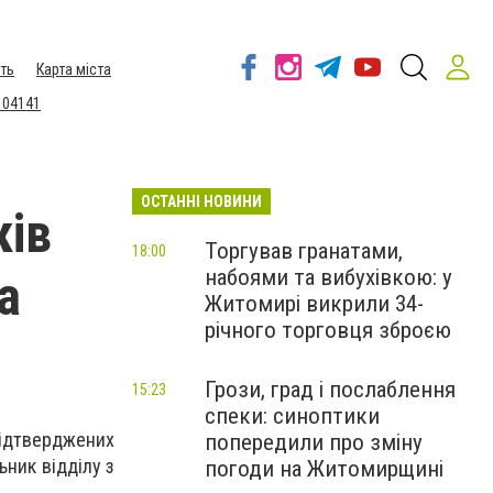
ть
Карта міста
 04141
ОСТАННІ НОВИНИ
ків
Торгував гранатами,
18:00
набоями та вибухівкою: у
а
Житомирі викрили 34-
річного торговця зброєю
Грози, град і послаблення
15:23
спеки: синоптики
ідтверджених
попередили про зміну
ник відділу з
погоди на Житомирщині