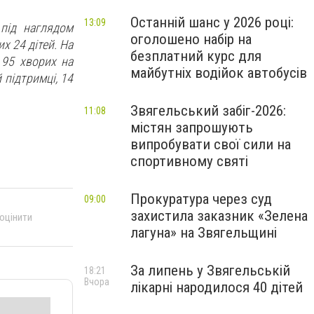
Останній шанс у 2026 році:
13:09
під наглядом
оголошено набір на
х 24 дітей. На
безплатний курс для
 95 хворих на
майбутніх водійок автобусів
 підтримці, 14
Звягельський забіг-2026:
11:08
містян запрошують
випробувати свої сили на
спортивному святі
Прокуратура через суд
09:00
захистила заказник «Зелена
 оцінити
лагуна» на Звягельщині
За липень у Звягельській
18:21
Вчора
лікарні народилося 40 дітей