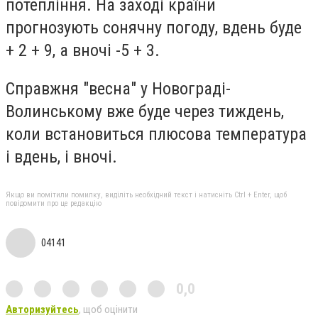
потепління. На заході країни
прогнозують сонячну погоду, вдень буде
+ 2 + 9, а вночі -5 + 3.
Справжня "весна" у Новограді-
Волинському вже буде через тиждень,
коли встановиться плюсова температура
і вдень, і вночі.
Якщо ви помітили помилку, виділіть необхідний текст і натисніть Ctrl + Enter, щоб
повідомити про це редакцію
04141
0,0
Авторизуйтесь
, щоб оцінити