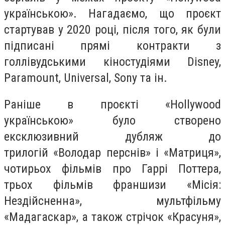
українською». Нагадаємо, що проєкт
стартував у 2020 році, після того, як були
підписані прямі контракти з
голлівудськими кіностудіями Disney,
Paramount, Universal, Sony та ін.
Раніше в проєкті «Hollywood
українською» було створено
ексклюзивний дубляж до
трилогій «Володар перснів» і «Матриця»,
чотирьох фільмів про Гаррі Поттера,
трьох фільмів франшизи «Місія:
Нездійсненна», мультфільму
«Мадагаскар», а також стрічок «Красуня»,