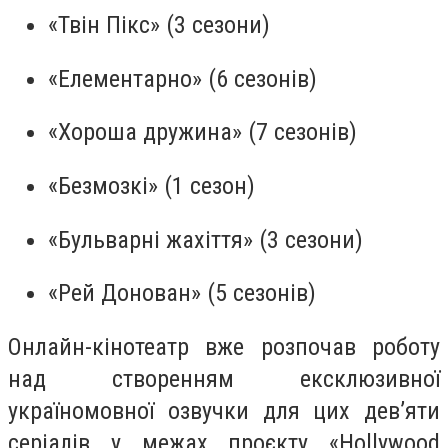
«Твін Пікс» (3 сезони)
«Елементарно» (6 сезонів)
«Хороша дружина» (7 сезонів)
«Безмозкі» (1 сезон)
«Бульварні жахіття» (3 сезони)
«Рей Донован» (5 сезонів)
Онлайн-кінотеатр вже розпочав роботу
над створенням ексклюзивної
україномовної озвучки для цих дев’яти
серіалів у межах проєкту «Hollywood