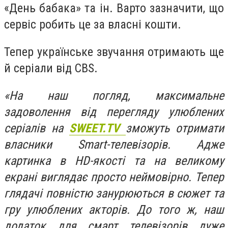
«День бабака» та ін. Варто зазначити, що
сервіс робить це за власні кошти.
Тепер українське звучання отримають ще
й серіали від CBS.
«На наш погляд, максимальне
задоволення від перегляду улюблених
серіалів на
SWEET.TV
зможуть отримати
власники Smart-телевізорів. Адже
картинка в HD-якості та на великому
екрані виглядає просто неймовірно. Тепер
глядачі повністю занурюються в сюжет та
гру улюблених акторів. До того ж, наш
додаток для смарт телевізорів дуже