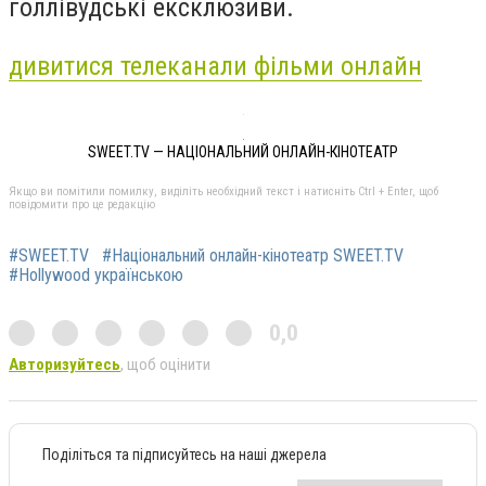
голлівудські ексклюзиви.
дивитися телеканали фільми онлайн
SWEET.TV — НАЦІОНАЛЬНИЙ ОНЛАЙН-КІНОТЕАТР
Якщо ви помітили помилку, виділіть необхідний текст і натисніть Ctrl + Enter, щоб
повідомити про це редакцію
#SWEET.TV
#Національний онлайн-кінотеатр SWEET.TV
#Hollywood українською
0,0
Авторизуйтесь
, щоб оцінити
Поділіться та підписуйтесь на наші джерела