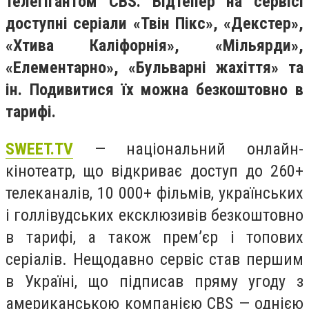
телегігантом CBS. Відтепер на сервісі
доступні серіали «Твін Пікс», «Декстер»,
«Хтива Каліфорнія», «Мільярди»,
«Елементарно», «Бульварні жахіття» та
ін. Подивитися їх можна безкоштовно в
тарифі.
SWEET.TV
— національний онлайн-
кінотеатр, що відкриває доступ до 260+
телеканалів, 10 000+ фільмів, українських
і голлівудських ексклюзивів безкоштовно
в тарифі, а також прем’єр і топових
серіалів. Нещодавно сервіс став першим
в Україні, що підписав пряму угоду з
американською компанією CBS — однією