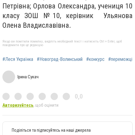
Петрівна; Орлова Олександра, учениця 10
класу ЗОШ №10, керівник Ульянова
Олена Владиславівна.
Якщо ви помітили помилку, виділіть необхідний текст і натисніть Ctrl + Enter, щоб
повідомити про це редакцію
#Леся Українка
#Новоград-Волинський
#конкурс
#переможці
Ірина Сукач
0,0
Авторизуйтесь
, щоб оцінити
Поділіться та підписуйтесь на наші джерела