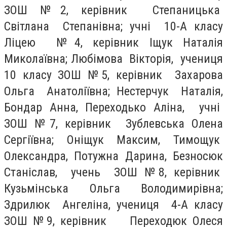
ЗОШ №2, керівник Степаницька
Світлана Степанівна; учні 10-А класу
Ліцею №4, керівник Іщук Наталія
Миколаївна; Любімова Вікторія, учениця
10 класу ЗОШ №5, керівник Захарова
Ольга Анатоліївна; Нестерчук Наталія,
Бондар Анна, Переходько Аліна, учні
ЗОШ №7, керівник Зублевська Олена
Сергіївна; Оніщук Максим, Тимощук
Олександра, Потужна Дарина, Безносюк
Станіслав, учень ЗОШ №8, керівник
Кузьмінська Ольга Володимирівна;
Здрилюк Ангеліна, учениця 4-А класу
ЗОШ №9, керівник Переходюк Олеся