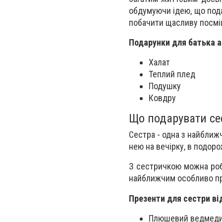
обдумуючи ідею, що пода
побачити щасливу посмі
Подарунки для батька а
Халат
Теплий плед
Подушку
Ковдру
Що подарувати сес
Сестра - одна з найближ
нею на вечірку, в подоро
З сестричкою можна роби
найближчим особливо пр
Презенти для сестри ві
Плюшевий ведмед