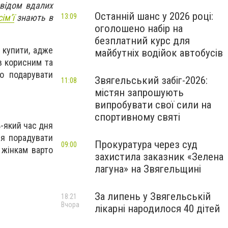
свідом вдалих
Останній шанс у 2026 році:
ім’ї
знають в
13:09
оголошено набір на
безплатний курс для
 купити, адже
майбутніх водійок автобусів
в корисним та
о подарувати
Звягельський забіг-2026:
11:08
містян запрошують
випробувати свої сили на
спортивному святі
ь-який час дня
ся порадувати
Прокуратура через суд
09:00
 жінкам варто
захистила заказник «Зелена
лагуна» на Звягельщині
За липень у Звягельській
18:21
Вчора
лікарні народилося 40 дітей