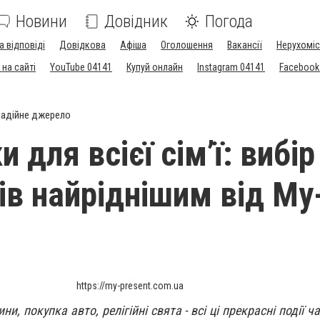
Новини
Довідник
Погода
а відповіді
Довідкова
Афіша
Оголошення
Вакансії
Нерухоміс
на сайті
YouTube 04141
Купуй онлайн
Instagram 04141
Facebook
адійне джерело
 для всієї сім’ї: вибір
ів найріднішим від My
https://my-present.com.ua
и, покупка авто, релігійні свята - всі ці прекрасні події 