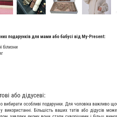
них подарунків для мами або бабусі від My-Present:
ї білизни
яг
ові або дідусеві:
то вибирати особливі подарунки. Для чоловіка важливо що
у використанні. Більшість ваших татів або дідусів мож
дом, завдяки якому вони стали суворішими і більш вимо