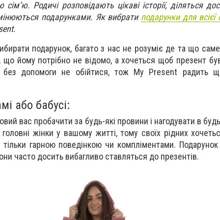
 сім’ю. Родичі розповідають цікаві історії, діляться до
бмінюються подарунками. Як вибрати
подарунки для всієї с
sent.
ибирати подарунок, багато з нас не розуміє де та що саме
, що йому потрібно не відомо, а хочеться щоб презент бу
і без допомоги не обійтися, тож My Present радить щ
і або бабусі:
овий вас пробачити за будь-які провини і нагодувати в буд
- головні жінки у вашому житті, тому своїх рідних хочеть
 тільки гарною поведінкою чи компліментами. Подарунок
они часто досить вибагливо ставляться до презентів.