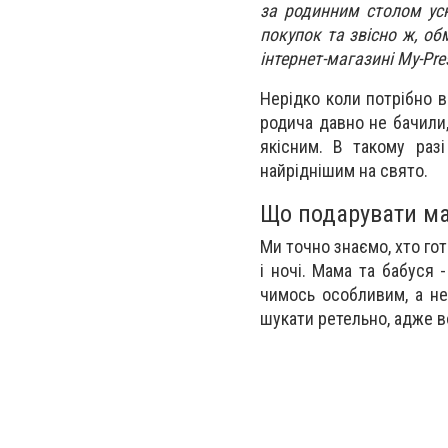
за родинним столом усю
покупок та звісно ж, о
інтернет-магазині My-Pre
Нерідко коли потрібно в
родича давно не бачили
якісним. В такому раз
найріднішим на свято.
Що подарувати мам
Ми точно знаємо, хто гот
і ночі. Мама та бабуся 
чимось особливим, а не
шукати ретельно, адже в