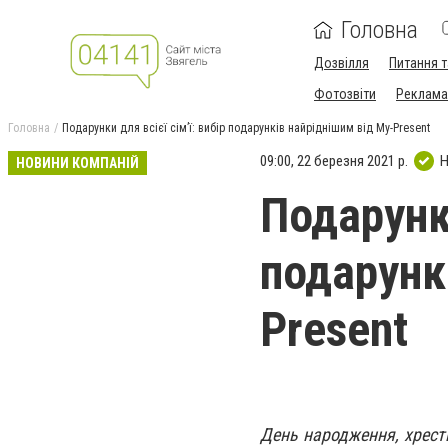
Головна
Дозвілля
Питання т
Фотозвіти
Реклама 
Головна
Подарунки для всієї сім’ї: вибір подарунків найріднішим від My-Present
09:00, 22 березня 2021 р.
Н
НОВИНИ КОМПАНІЙ
Подарунки
подарунк
Present
День народження, хрестин