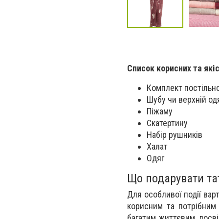
Список корисних та якіс
Комплект постільно
Шубу чи верхній од
Піжаму
Скатертину
Набір рушників
Халат
Одяг
Що подарувати тат
Для особливої події вар
корисним та потрібним 
багатим життєвим досві