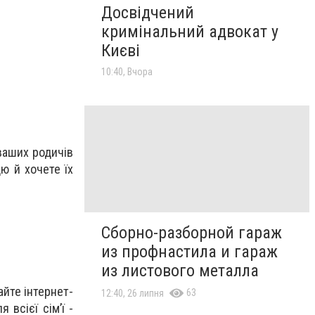
Досвідчений
кримінальний адвокат у
Києві
10:40, Вчора
ваших родичів
ю й хочете їх
Сборно-разборной гараж
из профнастила и гараж
из листового металла
айте інтернет-
63
12:40, 26 липня
 всієї сім’ї -