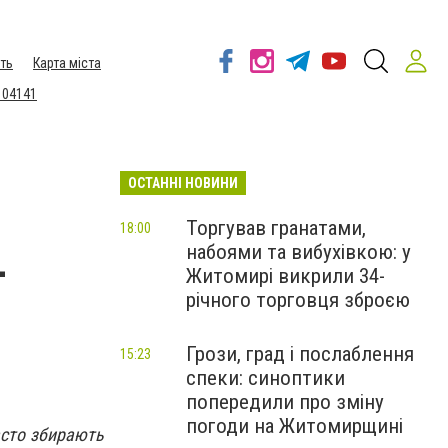
ть
Карта міста
 04141
ОСТАННІ НОВИНИ
Торгував гранатами,
18:00
набоями та вибухівкою: у
-
Житомирі викрили 34-
річного торговця зброєю
Грози, град і послаблення
15:23
спеки: синоптики
попередили про зміну
погоди на Житомирщині
часто збирають