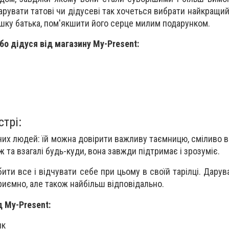
рувати татові чи дідусеві так хочеться вибрати найкращий
шку батька, пом'якшити його серце милим подарунком.
бо дідуся від магазину My-Present:
трі:
чих людей: їй можна довірити важливу таємницю, сміливо в
ж та взагалі будь-куди, вона завжди підтримає і зрозуміє.
ти все і відчувати себе при цьому в своїй тарілці. Дарув
иємно, але також найбільш відповідально.
д My-Present:
ик