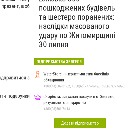
 презент, щоб
пошкоджених будівель
та шестеро поранених:
наслідки масованого
удару по Житомирщині
30 липня
ПІДПРИЄМСТВА ЗВЯГЕЛЯ
WaterStore - інтернет магазин басейнів і
ідправитися з
обладнання
+380(44)502-01-02, +380(66)777-78-42, +380(67)777-82-19, +380(67)890-80-80, +380(73)890-80-80, +380(44)502-01-03
ати подарунки
Скорбота, ритуальні послуги в м. Звягель,
ритуальне господарство
+380(93)681-74-13
Додати підприємство