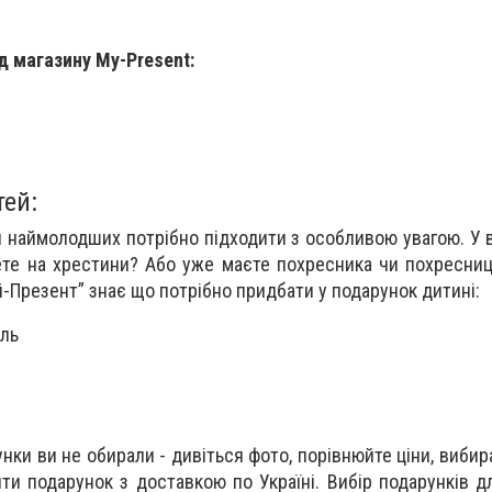
д магазину My-Present:
тей:
я наймолодших потрібно підходити з особливою увагою. У 
те на хрестини? Або уже маєте похресника чи похресниц
-Презент” знає що потрібно придбати у подарунок дитині:
іль
рунки ви не обирали - дивіться фото, порівнюйте ціни, вибир
ти подарунок з доставкою по Україні. Вибір подарунків для