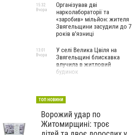
Організував дві
15:32
Вчора
нарколабораторії та
«заробив» мільйон: жителя
Звягельщини засудили до 7
років в'язниці
У селі Велика Цвіля на
13:01
Вчора
Звягельщині блискавка
влучила в житловий
будинок
ТОП НОВИНИ
Подарунки для найрідніших жінок
Ворожий удар по
My Present
Житомирщині: троє
дітей та двоє дорослих у