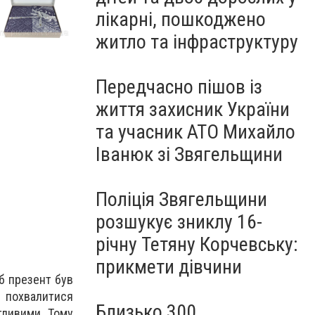
лікарні, пошкоджено
житло та інфраструктуру
Передчасно пішов із
життя захисник України
та учасник АТО Михайло
Іванюк зі Звягельщини
Поліція Звягельщини
розшукує зниклу 16-
річну Тетяну Корчевську:
прикмети дівчини
б презент був
е похвалитися
Близько 300
гливими. Тому