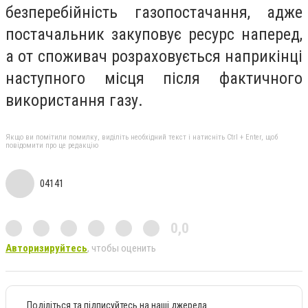
безперебійність газопостачання, адже
постачальник закуповує ресурс наперед,
а от споживач розраховується наприкінці
наступного місця після фактичного
використання газу.
Якщо ви помітили помилку, виділіть необхідний текст і натисніть Ctrl + Enter, щоб
повідомити про це редакцію
04141
0,0
Авторизируйтесь
, чтобы оценить
Поділіться та підписуйтесь на наші джерела