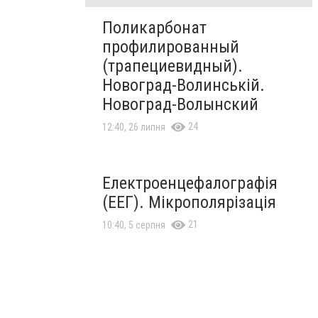
Поликарбонат
профилированный
(трапециевидный).
Новоград-Волинській.
Новоград-Волынский
24
12:40, 26 липня
Електроенцефалографія
(ЕЕГ). Мікрополярізація
21
10:40, 5 серпня