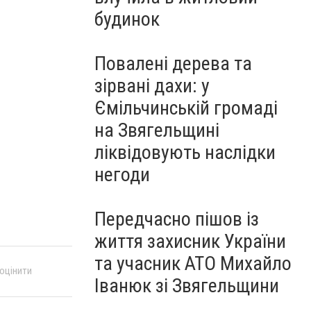
будинок
Повалені дерева та
зірвані дахи: у
Ємільчинській громаді
на Звягельщині
ліквідовують наслідки
негоди
Передчасно пішов із
життя захисник України
та учасник АТО Михайло
 оцінити
Іванюк зі Звягельщини