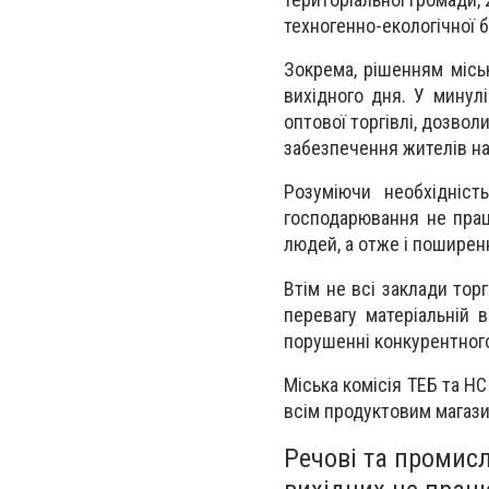
техногенно-екологічної 
Зокрема, рішенням міськ
вихідного дня. У минулі
оптової торгівлі, дозво
забезпечення жителів н
Розуміючи необхідніст
господарювання не прац
людей, а отже і поширен
Втім не всі заклади тор
перевагу матеріальній 
порушенні конкурентного
Міська комісія ТЕБ та Н
всім продуктовим магаз
Речові та промисл