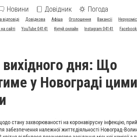
Новини
Довідник
Погода
а відповіді
Довідкова
Афіша
Оголошення
Вакансії
Нерухоміс
на сайті
YouTube 04141
Купуй онлайн
Instagram 04141
Facebook
 вихідного дня: Що
име у Новограді цим
и
 щодо стану захворюваності на коронавірусну інфекцію, при
ля забезпечення належної життєдіяльності Новоград-Волин
2 квітня відбулося позачергове засідання міської комісії з 