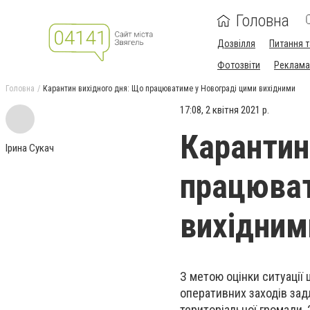
Головна
Дозвілля
Питання т
Фотозвіти
Реклама 
Головна
Карантин вихідного дня: Що працюватиме у Новограді цими вихідними
17:08, 2 квітня 2021 р.
Карантин
Ірина Сукач
працюват
вихідним
З метою оцінки ситуації
оперативних заходів зад
територіальної громади, 