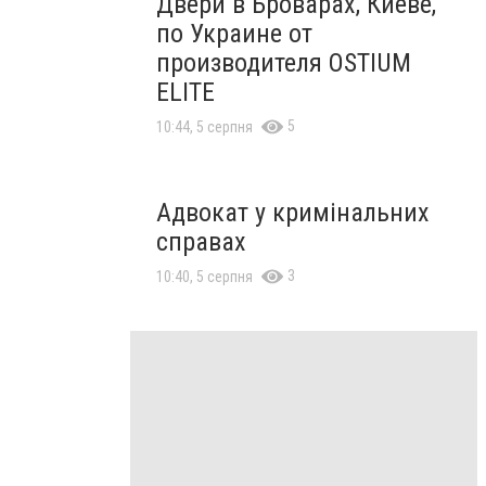
Двери в Броварах, Киеве,
по Украине от
производителя OSTIUM
ELITE
5
10:44, 5 серпня
Адвокат у кримінальних
справах
3
10:40, 5 серпня