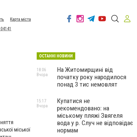
ть
Карта міста
 04141
ОСТАННІ НОВИНИ
На Житомирщині від
18:06
Вчора
початку року народилося
и
понад 3 тис немовлят
Купатися не
15:17
Вчора
рекомендовано: на
міському пляжі Звягеля
йняття
вода у р. Случ не відповідає
ської міської
нормам
питань