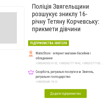
Поліція Звягельщини
розшукує зниклу 16-
річну Тетяну Корчевську:
прикмети дівчини
ПІДПРИЄМСТВА ЗВЯГЕЛЯ
WaterStore - інтернет магазин басейнів і
обладнання
+380(44)502-01-02, +380(66)777-78-42, +380(67)777-82-19, +380(67)890-80-80, +380(73)890-80-80, +380(44)502-01-03
Скорбота, ритуальні послуги в м. Звягель,
ритуальне господарство
+380(93)681-74-13
Додати підприємство