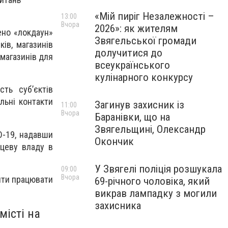
«Мій пиріг Незалежності –
13:00
Вчора
2026»: як жителям
ено «локдаун»
Звягельської громади
ів, магазинів
долучитися до
 магазинів для
всеукраїнського
кулінарного конкурсу
ть суб’єктів
льні контакти
Загинув захисник із
11:00
Вчора
Баранівки, що на
Звягельщині, Олександр
ID-19, надавши
Окончик
сцеву владу в
У Звягелі поліція розшукала
09:00
Вчора
лити працювати
69-річного чоловіка, який
викрав лампадку з могили
захисника
місті на