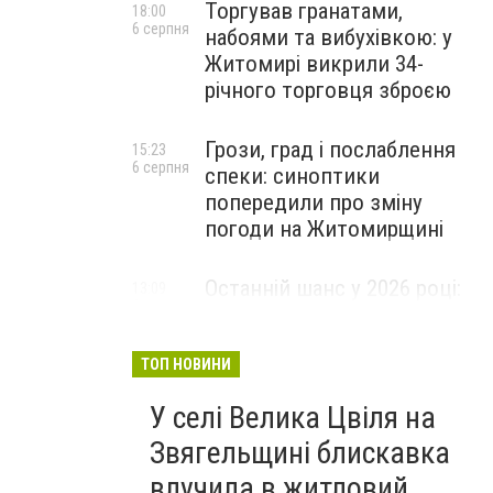
Торгував гранатами,
18:00
6 серпня
набоями та вибухівкою: у
Житомирі викрили 34-
річного торговця зброєю
Грози, град і послаблення
15:23
6 серпня
спеки: синоптики
попередили про зміну
погоди на Житомирщині
Останній шанс у 2026 році:
13:09
6 серпня
оголошено набір на
безплатний курс для
майбутніх водійок автобусів
ТОП НОВИНИ
У селі Велика Цвіля на
Звягельщині блискавка
влучила в житловий