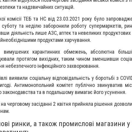
безпеки та надзвичайних ситуацій.
ої комісії ТЕБ та НС від 23.03.2021 року було запровадж
 суботу та неділю заборонили роботу супермаркетів, ринк
ливши діяльність лише АЗС, аптек та невеликих продуктових
айнеобхіднішими продуктами харчування.
ь вимушених карантинних обмежень, абсолютна більшіс
ювали протягом вихідних, таким чином зменшивши соціа
ня небезпечного інфекційного захворювання.
гівлі виявили соціальну відповідальність у боротьбі з COV
вигоді. Антимонопольний комітет публічно звинуватив мі
 законодавства та в подальшому вимагає його усунення.
С на черговому засіданні 2 квітня прийняла рішення дозво
инам.
ові ринки, а також промислові магазини у 