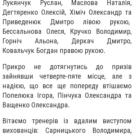
Лукянчук Руслан, Маслова Наталія,
Дегтяренко Олексій, Хіміч Олександр та
Приведенюк Дмитро лівою рукою,
Бессальнова Олеся, Кручко Володимир,
Горніч Альона, Деркач Дмитро,
Ковальчук Богдан правою рукою.
Прикро не дотягнутись до призів
зайнявши четверте-пяте місце, але з
надією, що все ще попереду втішаємо
Попелюка Ігора, Пінчука Олександра та
Ващенко Олександра.
Вітаємо тренерів із вдалим виступом
вихованців: Сарницького Володимира,