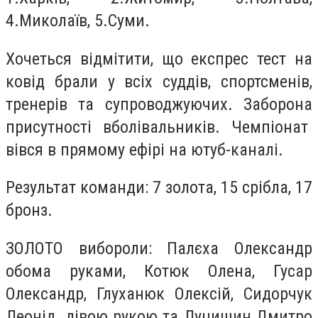
4.Миколаїв, 5.Суми.
Хочеться відмітити, що експрес тест на
ковід брали у всіх суддів, спортсменів,
тренерів та супроводжуючих. Заборона
присутності вболівальників. Чемпіонат
вівся в прямому ефірі на ютуб-каналі.
Результат команди: 7 золота, 15 срібла, 17
бронз.
ЗОЛОТО вибороли: Палєха Олександр
обома руками, Котюк Олена, Гусар
Олександр, Глуханюк Олексій, Сидорчук
Леонід лівою рукою та Луцишин Дмитро