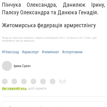
Пінчука Олександра, Данилюк Ірину,
Палєху Олександра та Данюка Генадія.
Житомирська федерація армрестлінгу
Якщо ви помітили помилку, виділіть необхідний текст і натисніть Ctrl + Enter, щоб
повідомити про це редакцію
#Новоград
#армспорт
#чемпіонат
#спортсмени
Ірина Сукач
0,0
Авторизуйтесь
, щоб оцінити