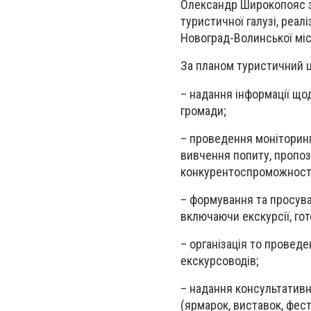
Олександр Широкопояс за
туристичної галузі, реалі
Новоград-Волинської міс
За планом туристичний 
– надання інформації щод
громади;
– проведення моніторинг
вивчення попиту, пропоз
конкурентоспроможност
– формування та просува
включаючи екскурсії, готе
– організація то проведе
екскурсоводів;
– надання консультативн
(ярмарок, виставок, фест