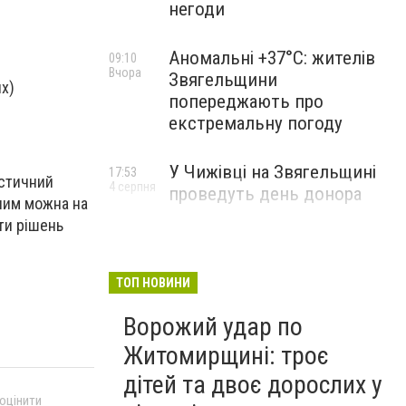
негоди
Аномальні +37°C: жителів
09:10
Вчора
Звягельщини
х)
попереджають про
екстремальну погоду
У Чижівці на Звягельщині
17:53
истичний
4 серпня
проведуть день донора
 ним можна на
ти рішень
ТОП НОВИНИ
Ворожий удар по
Житомирщині: троє
дітей та двоє дорослих у
 оцінити