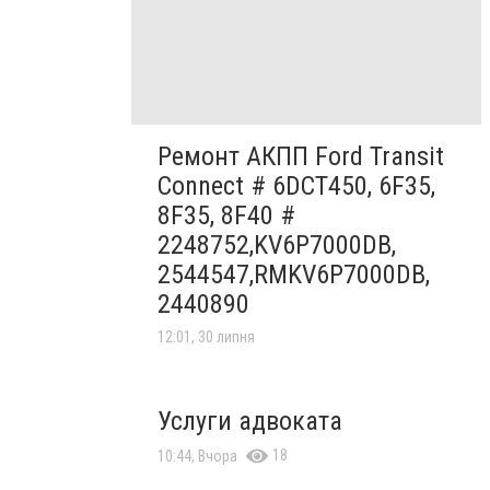
Ремонт АКПП Ford Transit
Connect # 6DCT450, 6F35,
8F35, 8F40 #
2248752,KV6P7000DB,
2544547,RMKV6P7000DB,
2440890
12:01, 30 липня
Услуги адвоката
18
10:44, Вчора