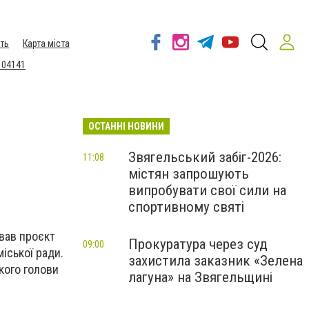
ть
Карта міста
 04141
ОСТАННІ НОВИНИ
и
Звягельський забіг-2026:
11:08
містян запрошують
випробувати свої сили на
спортивному святі
вав проєкт
Прокуратура через суд
09:00
іської ради.
захистила заказник «Зелена
кого голови
лагуна» на Звягельщині