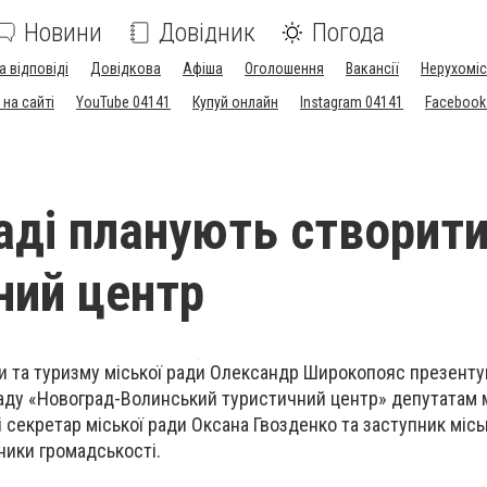
Новини
Довідник
Погода
а відповіді
Довідкова
Афіша
Оголошення
Вакансії
Нерухоміс
на сайті
YouTube 04141
Купуй онлайн
Instagram 04141
Facebook
аді планують створит
ний центр
ри та туризму міської ради Олександр Широкопояс презенту
аду «Новоград-Волинський туристичний центр» депутатам м
і секретар міської ради Оксана Гвозденко та заступник місь
ники громадськості.