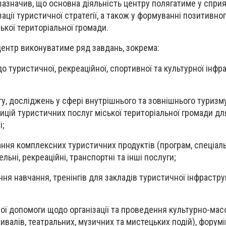
значив, що основна діяльність центру полягатиме у сприя
зації туристичної стратегії, а також у формуванні позитивно
ької територіальної громади.
центр виконуватиме ряд завдань, зокрема:
о туристичної, рекреаційної, спортивної та культурної інфр
у, досліджень у сфері внутрішнього та зовнішнього туризм
ицій туристичних послуг міської територіальної громади д
і;
ння комплексних туристичних продуктів (програм, спеціаль
льні, рекреаційні, транспортні та інші послуги;
ння навчання, тренінгів для закладів туристичної інфраструк
ої допомоги щодо організації та проведення культурно-мас
ивалів, театральних, музичних та мистецьких подій), форумі