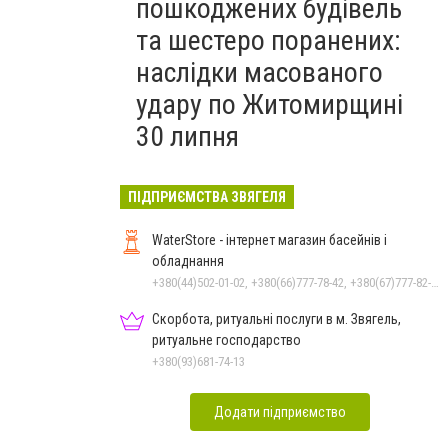
пошкоджених будівель
та шестеро поранених:
наслідки масованого
удару по Житомирщині
30 липня
ПІДПРИЄМСТВА ЗВЯГЕЛЯ
WaterStore - інтернет магазин басейнів і
обладнання
+380(44)502-01-02, +380(66)777-78-42, +380(67)777-82-19, +380(67)890-80-80, +380(73)890-80-80, +380(44)502-01-03
Скорбота, ритуальні послуги в м. Звягель,
ритуальне господарство
+380(93)681-74-13
Додати підприємство