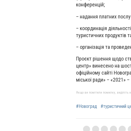
конференцій;
– надання платних послу
– координація діяльност
туристичних продуктів 
– організація та проведе
Проєкт рішення щодо ст
центр» винесено на шост
офіційному сайті Новогр
міської ради» – «2021» – 
Якщо ви помітили помилку, виділіть нео
#Новоград
#туристичний ц