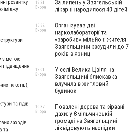
За липень у Звягельській
нні розвитку
18:21
Вчора
лікарні народилося 40 дітей
го іміджу
Організував дві
15:32
Вчора
нарколабораторії та
«заробив» мільйон: жителя
аструктури
Звягельщини засудили до 7
років в'язниці
у з метою
ля підвищення
У селі Велика Цвіля на
13:01
Вчора
Звягельщині блискавка
влучила в житловий
них пакетів),
будинок
тури та гідів-
Повалені дерева та зірвані
10:37
Вчора
дахи: у Ємільчинській
громаді на Звягельщині
ових заходів
ліквідовують наслідки
в та