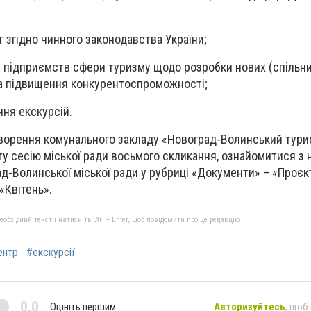
г згідно чинного законодавства України;
і підприємств сфери туризму щодо розробки нових (спільни
та підвищення конкурентоспроможності;
ння екскурсій.
ворення комунального закладу «Новоград-Волинський тур
у сесію міської ради восьмого скликання, ознайомитися з
ад-Волинської міської ради у рубриці «Документи» – «Проєк
«Квітень».
бхідний текст і натисніть Ctrl + Enter, щоб повідомити про це редакцію
ентр
#екскурсії
0,0
Оцініть першим
Авторизуйтесь
, щоб