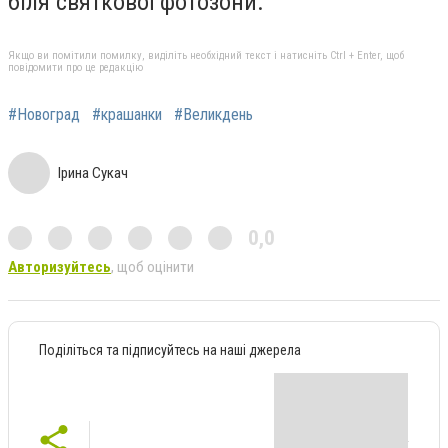
біля святкової фотозони.
Якщо ви помітили помилку, виділіть необхідний текст і натисніть Ctrl + Enter, щоб
повідомити про це редакцію
#Новоград
#крашанки
#Великдень
Ірина Сукач
0,0
Авторизуйтесь
, щоб оцінити
Поділіться та підписуйтесь на наші джерела