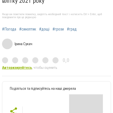
влітку 2021 року
Якщо ви помітили помилку, виділіть необхідний текст і натисніть Ctrl + Enter, щоб
повідомити про це редакцію
#Погода
#синоптик
#дощі
#грози
#град
Ірина Сукач
0,0
Авторизируйтесь
, чтобы оценить
Поділіться та підписуйтесь на наші джерела