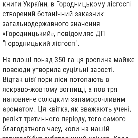
книги України, в Городницькому лісгоспі
створений ботанічний заказник
загальнодержавного значення
«Городницький», повідомляє ДП
"Городницький лісгосп".
На площі понад 350 га ця рослина майже
повсюди утворила суцільні зарості.
Відтак цієї пори ліси потопають в
яскраво-жовтому вогнищі, а повітря
наповнене солодким запаморочливим
ароматом. Ця квітка, як вважають учені,
релікт третинного періоду, того самого
благодатного часу, коли на нашій