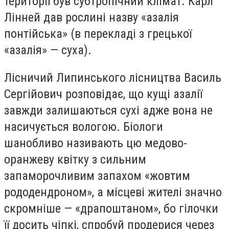
території був субтропічний клімат. Карл
Лінней дав рослині назву «азалія
понтійська» (в перекладі з грецької
«азалія» — суха).
Лісничий Липинського лісництва Василь
Сергійович розповідає, що кущі азалії
завжди залишаються сухі адже вона не
насичується вологою. Біологи
шанобливо називають цю медово-
оранжеву квітку з сильним
запаморочливим запахом «жовтим
рододендроном», а місцеві жителі значно
скромніше — «драпоштаном», бо гілочки
її досить чіпкі, спробуй продерися через