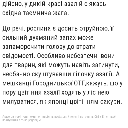
дійсно, у дикій красі азалій є якась
східна таємнича жага.
До речі, рослина є досить отруйною, її
сильний духмяний запах може
запаморочити голову до втрати
свідомості. Особливо небезпечні вони
для тварин, які можуть навіть загинути,
необачно скуштувавши гілочку азалії. А
мешканці Городницької ОТГ,кажуть, що у
пору цвітіння азалії ходять у ліс нею
милуватися, як японці цвітінням сакури.
Якщо ви помітили помилку, виділіть необхідний текст і натисніть Ctrl + Enter, щоб
повідомити про це редакцію