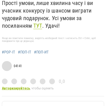
Прості умови, лише хвилина часу і ви
учасник конкурсу із шансом виграти
чудовий подарунок. Усі умови за
посиланням
ТУТ
. Удачі!
Якщо ви помітили помилку, виділіть необхідний текст і натисніть Ctrl + Enter, щоб
повідомити про це редакцію
#POP-IT
#ПОП-ІТ
#ПОП-ИТ
04141
0,0
Авторизируйтесь
, чтобы оценить