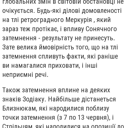
глобальних змін в світовій обстановці не
очікується. Будь-які ділові домовленості
на тлі ретроградного Меркурія , який
зараз теж протікає, і впливу Сонячного
затемнення - результату не принесуть.
Зате велика ймовірність того, що на тлі
затемнення спливуть факти, які раніше
ви намагалися приховати, і інші
неприємні речі.
Також затемнення вплине на деяких
знаків Зодіаку. Найбільше дістанеться
Близнюкам, які народилися поблизу
точки затемнення (з 7 по 13 червня), і
Стрільцям, які народилися на опозиції до