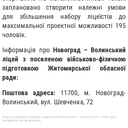
заплановано створити належні умови
для збільшення набору ліцеїстів до
максимальної проектної можливості 195
чоловік.
Інформація про
Новоград – Волинський
ліцей з посиленою військово-фізичною
підготовкою Житомирської обласної
ради:
Поштова адреса:
11700, м. Новоград-
Волинський, вул. Шевченка, 72
Якщо ви помітили помилку, виділіть необхідний текст і натисніть Ctrl + Enter, щоб
повідомити про це редакцію