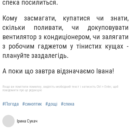
спека посилиться.
Кому засмагати, купатися чи знати,
скільки поливати, чи докуповувати
вентилятор з кондиціонером, чи залягати
з робочим гаджетом у тінистих кущах -
плануйте заздалегідь.
А поки що завтра відзначаємо Івана!
Якщо ви помітили помилку, виділіть необхідний текст і натисніть Ctrl + Enter, щоб
повідомити про це редакцію
#Погода
#синоптик
#дощі
#спека
Ірина Сукач