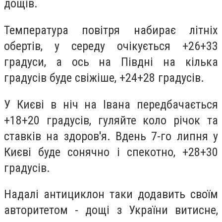
дощів.
Температура повітря набирає літніх
обертів, у середу очікується +26+33
градуси, а ось на Півдні на кілька
градусів буде свіжіше, +24+28 градусів.
У Києві в ніч на Івана передбачається
+18+20 градусів, гуляйте коло річок та
ставків на здоров'я. Вдень 7-го липня у
Києві буде сонячно і спекотно, +28+30
градусів.
Надалі антициклон таки додавить своїм
авторитетом - дощі з України витисне,