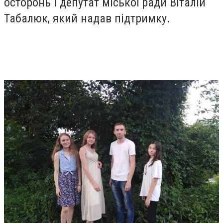
осторонь і депутат міської ради Віталій
Табалюк, який надав підтримку.