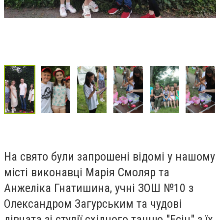
На свято були запрошені відомі у нашому
місті виконавці Марія Смоляр та
Анжеліка Гнатишина, учні ЗОШ №10 з
Олександром Загурським та чудові
дівчата зі студії східного танцю "Есін" з їх