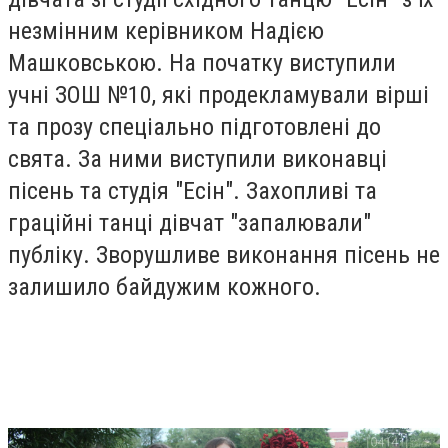
незмінним керівником Надією
Машковською. На початку виступили
учні ЗОШ №10, які продекламували вірші
та прозу спеціально підготовлені до
свята. За ними виступили виконавці
пісень та студія "Есін". Захопливі та
граційні танці дівчат "запалювали"
публіку. Зворушливе виконання пісень не
залишило байдужим кожного.