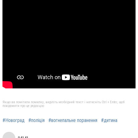
Якщо ви помітили помилку, виділіть необхідний текст і натисніть Ctrl + Enter, щоб
повідомити про це редакцію
#Новоград
#поліція
#вогнепальне поранення
#дитина